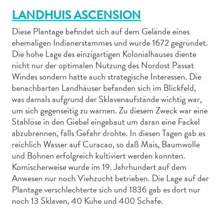
LANDHUIS ASCENSION
Diese Plantage befindet sich auf dem Gelände eines
ehemaligen Indianerstammes und wurde 1672 gegründet.
Die hohe Lage des einzigartigen Kolonialhauses diente
nicht nur der optimalen Nutzung des Nordost Passat
Abenteuer
Windes sondern hatte auch strategische Interessen. Die
zu
benachbarten Landhäuser befanden sich im Blickfeld,
Land
was damals aufgrund der Sklavenaufstände wichtig war,
andere
um sich gegenseitig zu warnen. Zu diesem Zweck war eine
Einkaufsviertel
Stahlöse in den Giebel eingebaut um daran eine Fackel
Essen
abzubrennen, falls Gefahr drohte. In diesen Tagen gab es
und
reichlich Wasser auf Curacao, so daß Mais, Baumwolle
trinken
und Bohnen erfolgreich kultiviert werden konnten.
Kunst
Komischerweise wurde im 19. Jahrhundert auf dem
und
Anwesen nur noch Viehzucht betrieben. Die Lage auf der
Kultur
Plantage verschlechterte sich und 1836 gab es dort nur
Mietwagen
noch 13 Sklaven, 40 Kühe und 400 Schafe.
Museen