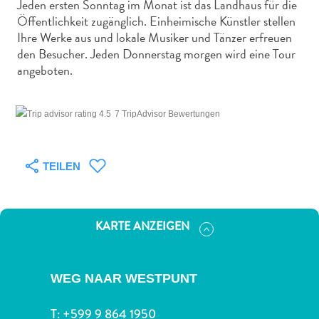
Jeden ersten Sonntag im Monat ist das Landhaus für die
Nachtleben
Öffentlichkeit zugänglich. Einheimische Künstler stellen
und
Ihre Werke aus und lokale Musiker und Tänzer erfreuen
Unterhaltung
den Besucher. Jeden Donnerstag morgen wird eine Tour
Natur
angeboten.
und
Parks
Sehenswürdigkeiten
7 TripAdvisor Bewertungen
und
Wahrzeichen
Spa
TEILEN
und
Wellness
Sport
KARTE ANZEIGEN
und
Golf
Strände
WEG NAAR WESTPUNT
Tauch-
und
T:
+599 9 864 1950