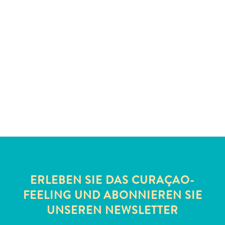
All-
inclusive
Apartments
Ferienhäuser
Hotels
und
Resorts
ERLEBEN SIE DAS CURAÇAO-
Planen
FEELING UND ABONNIEREN SIE
Sie
UNSEREN NEWSLETTER
Ihren
Besuch