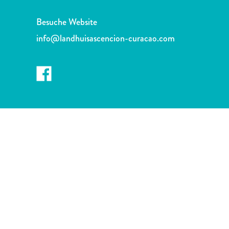
Schnorchelplätze
Tauchoperatoren
Besuche Website
Taxidienste
info@landhuisascencion-curacao.com
Touren
Wasseraktivitäten
Unterkunft