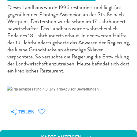
Dieses Landhaus wurde 1996 restauriert und liegt fast
gegenüber der Plantage Ascencion an der Straße nach
Westpunt. Dokterstuin wurde schon im 17. Jahrhundert
bewirtschaftet. Das Landhaus wurde wahrscheinlich
Ende des 18. Jahrhunderts erbaut. In der zweiten Hälfte
Abenteuer
des 19. Jahrhunderts gehörte das Anwesen der Regierung,
zu
die kleine Grundstücke an ehemalige Sklaven
Land
verpachtete. So versuchte die Regierung die Entwicklung
der Landwirtschaft anzutreiben. Heute befindet sich dort
andere
ein kreolisches Restaurant.
Einkaufsviertel
Essen
und
149 TripAdvisor Bewertungen
trinken
Kunst
und
TEILEN
Kultur
Mietwagen
Museen