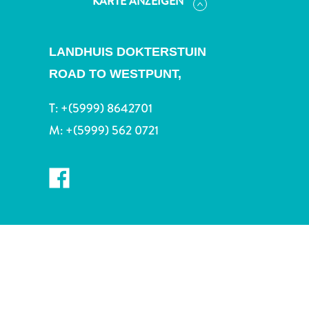
KARTE ANZEIGEN
Nachtleben
und
Unterhaltung
LANDHUIS DOKTERSTUIN
Natur
und
ROAD TO WESTPUNT,
Parks
T:
+(5999) 8642701
Sehenswürdigkeiten
und
M:
+(5999) 562 0721
Wahrzeichen
Spa
und
Wellness
Sport
und
Golf
Strände
Tauch-
und