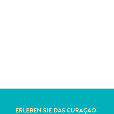
Schnorchelplätze
Tauchoperatoren
Taxidienste
Touren
Wasseraktivitäten
Unterkunft
ERLEBEN SIE DAS CURAÇAO-