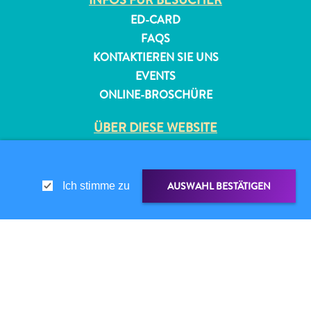
ED-CARD
FAQS
KONTAKTIEREN SIE UNS
EVENTS
ONLINE-BROSCHÜRE
ÜBER DIESE WEBSITE
DATENSCHUTZRICHTLINIE
NUTZUNGSBEDINGUNGEN
AUSWAHL BESTÄTIGEN
Ich stimme zu
FOLGEN SIE UNS
© 2026 Curaçao Tourist Board
TEILEN ÜBER
LINK TEILEN
WHATSAPP