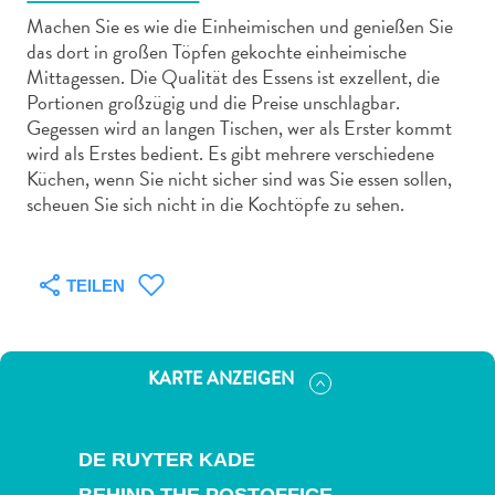
Machen Sie es wie die Einheimischen und genießen Sie
das dort in großen Töpfen gekochte einheimische
Mittagessen. Die Qualität des Essens ist exzellent, die
Portionen großzügig und die Preise unschlagbar.
Gegessen wird an langen Tischen, wer als Erster kommt
Abenteuer
wird als Erstes bedient. Es gibt mehrere verschiedene
zu
Küchen, wenn Sie nicht sicher sind was Sie essen sollen,
Land
scheuen Sie sich nicht in die Kochtöpfe zu sehen.
andere
Einkaufsviertel
Essen
TEILEN
und
trinken
Kunst
KARTE ANZEIGEN
und
Kultur
Mietwagen
DE RUYTER KADE
Museen