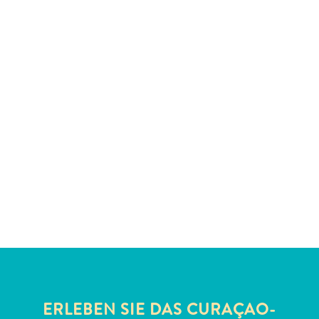
Schnorchelplätze
Tauchoperatoren
Taxidienste
Touren
Wasseraktivitäten
Unterkunft
ERLEBEN SIE DAS CURAÇAO-