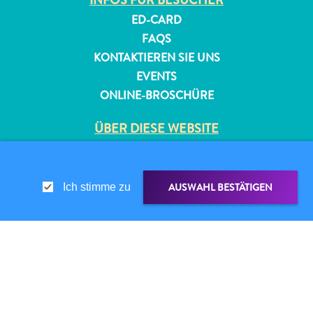
ED-CARD
FAQS
KONTAKTIEREN SIE UNS
EVENTS
ONLINE-BROSCHÜRE
ÜBER DIESE WEBSITE
DATENSCHUTZRICHTLINIE
NUTZUNGSBEDINGUNGEN
AUSWAHL BESTÄTIGEN
Ich stimme zu
FOLGEN SIE UNS
© 2026 Curaçao Tourist Board
TEILEN ÜBER
LINK TEILEN
WHATSAPP