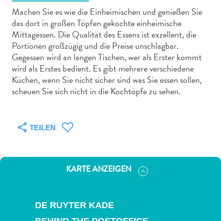
Machen Sie es wie die Einheimischen und genießen Sie
das dort in großen Töpfen gekochte einheimische
Mittagessen. Die Qualität des Essens ist exzellent, die
Portionen großzügig und die Preise unschlagbar.
Gegessen wird an langen Tischen, wer als Erster kommt
Abenteuer
wird als Erstes bedient. Es gibt mehrere verschiedene
zu
Küchen, wenn Sie nicht sicher sind was Sie essen sollen,
Land
scheuen Sie sich nicht in die Kochtöpfe zu sehen.
andere
Einkaufsviertel
Essen
TEILEN
und
trinken
Kunst
KARTE ANZEIGEN
und
Kultur
Mietwagen
DE RUYTER KADE
Museen