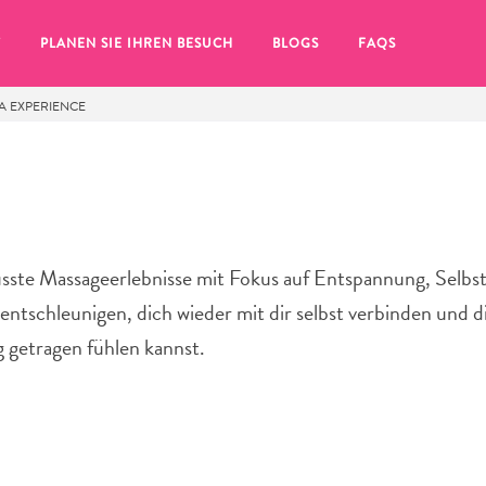
T
PLANEN SIE IHREN BESUCH
BLOGS
FAQS
A EXPERIENCE
sste Massageerlebnisse mit Fokus auf Entspannung, Selbs
ntschleunigen, dich wieder mit dir selbst verbinden und di
getragen fühlen kannst.
Sie auf das