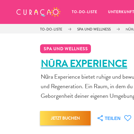
MEINE FAVORITEN
TO-DO-LISTE
UNTERKUNF
TO-DO-LISTE
SPA UND WELLNESS
NŪR
SPA UND WELLNESS
NŪRA EXPERIENCE
Nūra Experience bietet ruhige und bewu
Es schaut so aus, als ob Sie noch 
keine Lieblingsorte in Curaçao 
und Regeneration. Ein Raum, in dem du e
gespeichert haben.
Geborgenheit deiner eigenen Umgebung 
JETZT BUCHEN
TEILEN
Wenn Sie etwas für später speichern möchten, klicken 