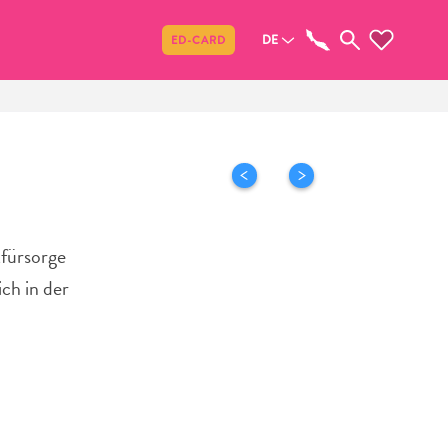
Teilen
DE
ED-CARD
tfürsorge
ch in der