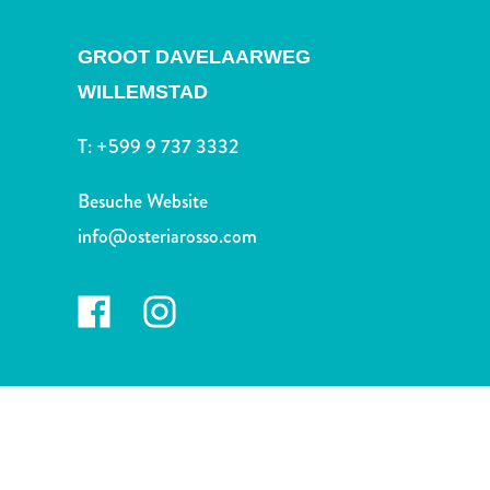
Nachtleben
und
GROOT DAVELAARWEG
Unterhaltung
Natur
WILLEMSTAD
und
T:
+599 9 737 3332
Parks
Sehenswürdigkeiten
Besuche Website
und
Wahrzeichen
info@osteriarosso.com
Spa
und
Wellness
Sport
und
Golf
Strände
Tauch-
und