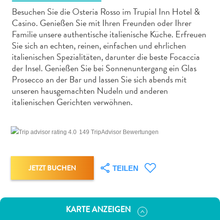
Besuchen Sie die Osteria Rosso im Trupial Inn Hotel &
Casino. Genießen Sie mit Ihren Freunden oder Ihrer
Familie unsere authentische italienische Küche. Erfreuen
Sie sich an echten, reinen, einfachen und ehrlichen
italienischen Spezialitäten, darunter die beste Focaccia
Abenteuer
der Insel. Genießen Sie bei Sonnenuntergang ein Glas
zu
Prosecco an der Bar und lassen Sie sich abends mit
Land
unseren hausgemachten Nudeln und anderen
italienischen Gerichten verwöhnen.
andere
Einkaufsviertel
Essen
149 TripAdvisor Bewertungen
und
trinken
Kunst
JETZT BUCHEN
TEILEN
und
Kultur
Mietwagen
KARTE ANZEIGEN
Museen