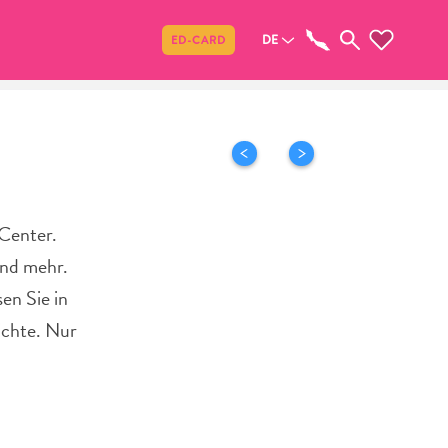
Teilen
DE
ED-CARD
Center.
und mehr.
en Sie in
ichte. Nur