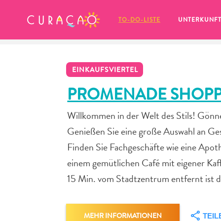
MEINE FAVORITEN
TO-DO-LISTE
UNTERKUNF
EINKAUFSVIERTEL
PROMENADE SHOPP
Willkommen in der Welt des Stils! Gön
Es schaut so aus, als ob Sie noch 
Genießen Sie eine große Auswahl an Ges
keine Lieblingsorte in Curaçao 
gespeichert haben.
Finden Sie Fachgeschäfte wie eine Apoth
einem gemütlichen Café mit eigener Kaff
15 Min. vom Stadtzentrum entfernt ist 
Wenn Sie etwas für später speichern möchten, klicken 
MEHR INFORMATIONEN
TEIL