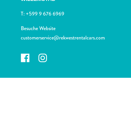
Nachtleben
und
T:
+599 9 676 6969
Unterhaltung
Natur
Besuche Website
und
customerservice@rekwestrentalcars.com
Parks
Sehenswürdigkeiten
und
Wahrzeichen
Spa
und
Wellness
Sport
und
Golf
Strände
Tauch-
und