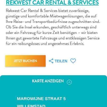
REKWEST CAR RENTAL & SERVICES
Rekwest Car Rental & Services bietet zuverlässige,
günstige und komfortable Mietwagenlösungen, die auf
Ihre Reise- und Transportbedürfnisse zugeschnitten sind.
Ob Sie die Insel erkunden, geschäftlich unterwegs sind
Abenteuer
oder ein Fahrzeug für kurze Zeit benötigen – wir bieten
zu
Ihnen gut gewartete Fahrzeuge und erstklassigen Service
für ein reibungsloses und angenehmes Erlebnis.
Land
andere
Einkaufsviertel
Essen
JETZT BUCHEN
TEILEN
und
trinken
Kunst
KARTE ANZEIGEN
und
Kultur
Mietwagen
MAROWIJNE STRAAT 5
Museen
WILLEMSTAD