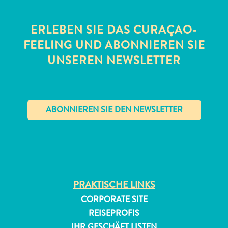
ERLEBEN SIE DAS CURAÇAO-
FEELING UND ABONNIEREN SIE
UNSEREN NEWSLETTER
All-
inclusive
Apartments
✕
Ferienhäuser
Hotels
und
Resorts
PRAKTISCHE LINKS
Planen
CORPORATE SITE
Sie
Ihren
REISEPROFIS
Besuch
IHR GESCHÄFT LISTEN