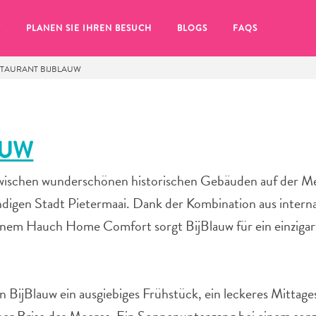
T
PLANEN SIE IHREN BESUCH
BLOGS
FAQS
STAURANT BIJBLAUW
AUW
zwischen wunderschönen historischen Gebäuden auf der M
endigen Stadt Pietermaai. Dank der Kombination aus interna
nem Hauch Home Comfort sorgt BijBlauw für ein einzigar
Sie auf das
en BijBlauw ein ausgiebiges Frühstück, ein leckeres Mittage