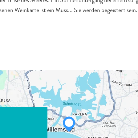
ner Brise des Meeres. Ein Sonnenuntergang bei einem sor
enen Weinkarte ist ein Muss... Sie werden begeistert sein.