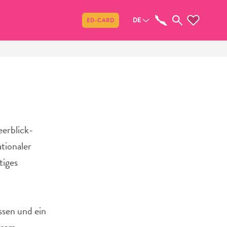
Teilen
DE
ED-CARD
eerblick-
tionaler
tiges
ssen und ein