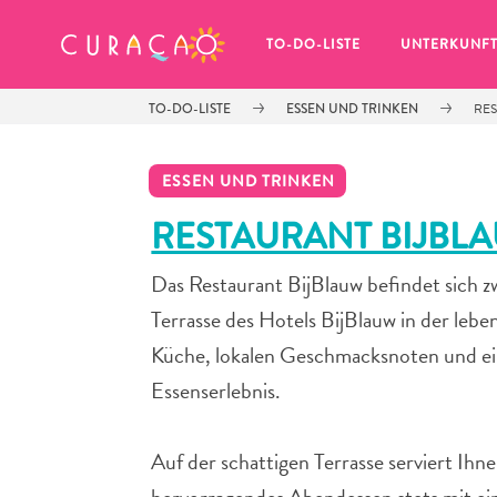
MEINE FAVORITEN
TO-DO-LISTE
UNTERKUNF
TO-DO-LISTE
ESSEN UND TRINKEN
RE
ESSEN UND TRINKEN
RESTAURANT BIJBL
Das Restaurant BijBlauw befindet sich 
Es schaut so aus, als ob Sie noch 
keine Lieblingsorte in Curaçao 
Terrasse des Hotels BijBlauw in der leb
gespeichert haben.
Küche, lokalen Geschmacksnoten und ei
Essenserlebnis.
Wenn Sie etwas für später speichern möchten, klicken 
Auf der schattigen Terrasse serviert Ihn