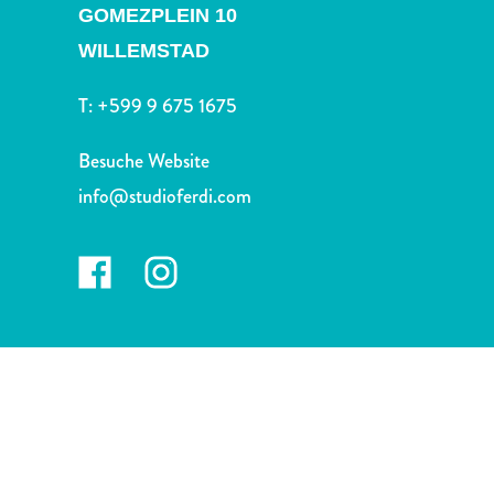
Nachtleben
GOMEZPLEIN 10
und
WILLEMSTAD
Unterhaltung
Natur
T:
+599 9 675 1675
und
Parks
Besuche Website
Sehenswürdigkeiten
info@studioferdi.com
und
Wahrzeichen
Spa
und
Wellness
Sport
und
Golf
Strände
Tauch-
und