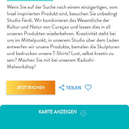
Wenn Sie auf der Suche nach einem einzigartigen, vom
Insel inspirierten Produkt sind, besuchen Sie unbedingt
Studio Ferdi. Wir kombinieren das Wesentliche der
Kultur und Natur von Curaçao und lassen dies in all
unseren Produkten wiederkehren. Kreativität steht bei
Abenteuer
uns im Mittelpunkt, in unserem Studio über dem Laden
zu
entwerfen wir unsere Produkte, bemalen die Skulpturen
Land
und bedrucken unsere T-Shirts! Lust, selbst kreativ zu
sein? Machen Sie mit bei unserem Kadushi-
andere
Malworkshop!
Einkaufsviertel
Essen
und
JETZT BUCHEN
trinken
TEILEN
Kunst
und
Kultur
KARTE ANZEIGEN
Mietwagen
Museen