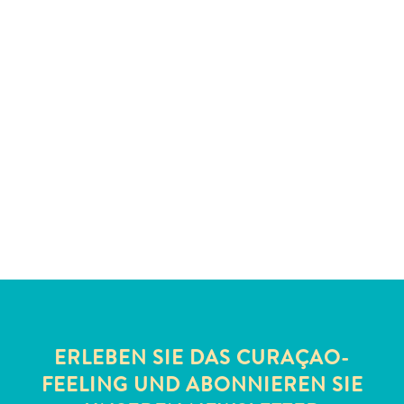
Schnorchelplätze
Tauchoperatoren
Taxidienste
Touren
Wasseraktivitäten
Unterkunft
ERLEBEN SIE DAS CURAÇAO-
FEELING UND ABONNIEREN SIE