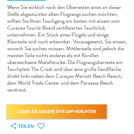
Wenn Sie wirklich nach den Überresten eines an dieser
Stelle abgestürzten alten Flugzeugs suchen möchten,
sollten Sie Ihren Tauchgang am besten mit einem vom
Curacao Tourist Board zertifizierten Tauchclub
unternehmen. Ein Stück eines Flügels und einige
Abenteuer
Kleinteile sind noch erkennbar. Vorausgesetzt, Sie wissen,
zu
wonach Sie suchen müssen. Mittlerweile sind jedoch die
Land
meisten Teile nichts anderes als mit Korallen
überwachsene Metallstücke. Die Flugzeugüberreste am
andere
Tauchplatz The Crash sind über eine große Sandfläche
Einkaufsviertel
direkt links neben dem Curaçao Mariott Beach Resort,
Essen
dem World Trade Center und dem Parasasa Beach
und
verstreut.
trinken
Kunst
und
LADEN SIE UNSERE DIVE APP HERUNTER
Kultur
Mietwagen
TEILEN
Museen