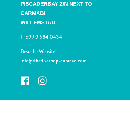
Nachtleben
PISCADERBAY Z/N NEXT TO
und
CARMABI
Unterhaltung
WILLEMSTAD
Natur
und
T:
599 9 684 0434
Parks
Sehenswürdigkeiten
Besuche Website
und
info@thediveshop-curacao.com
Wahrzeichen
Spa
und
Wellness
Sport
und
Golf
Strände
Tauch-
und