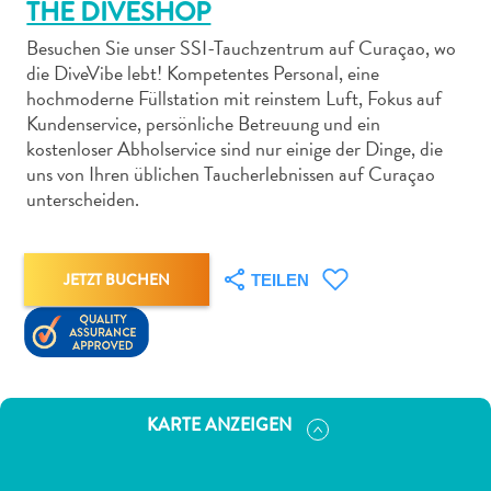
THE DIVESHOP
Besuchen Sie unser SSI-Tauchzentrum auf Curaçao, wo
die DiveVibe lebt! Kompetentes Personal, eine
hochmoderne Füllstation mit reinstem Luft, Fokus auf
Kundenservice, persönliche Betreuung und ein
Abenteuer
kostenloser Abholservice sind nur einige der Dinge, die
zu
uns von Ihren üblichen Taucherlebnissen auf Curaçao
unterscheiden.
Land
andere
Einkaufsviertel
Essen
JETZT BUCHEN
TEILEN
und
trinken
Kunst
und
Kultur
KARTE ANZEIGEN
Mietwagen
Museen