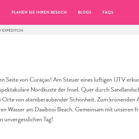
T
PLANEN SIE IHREN BESUCH
BLOGS
FAQS
V EXPEDITION
den Seite von Curaçao! Am Steuer eines luftigen UTV erku
spektakuläre Nordküste der Insel. Quer durch Sandlandsc
an Orte von atemberaubender Schönheit. Zum krönenden 
klaren Wasser am Daaibooi Beach. Gemeinsam mit unseren f
n unvergesslichen Tag!
Sie auf das