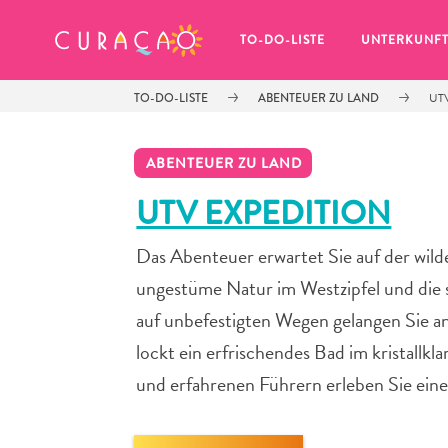
MEINE FAVORITEN
TO-DO-LISTE
UNTERKUNF
TO-DO-LISTE
ABENTEUER ZU LAND
UT
ABENTEUER ZU LAND
UTV EXPEDITION
Das Abenteuer erwartet Sie auf der wil
Es schaut so aus, als ob Sie noch 
keine Lieblingsorte in Curaçao 
ungestüme Natur im Westzipfel und die 
gespeichert haben.
auf unbefestigten Wegen gelangen Sie 
lockt ein erfrischendes Bad im kristall
und erfahrenen Führern erleben Sie eine
Wenn Sie etwas für später speichern möchten, klicken 