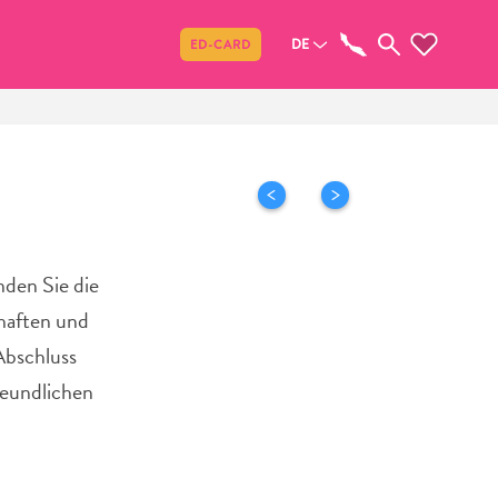
Teilen
DE
ED-CARD
nden Sie die
haften und
Abschluss
reundlichen