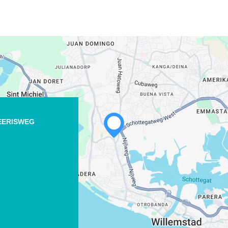
EERISWEG
WHATSAPP