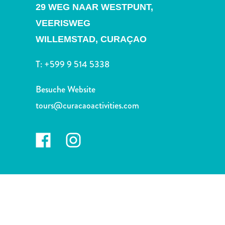
Nachtleben
29 WEG NAAR WESTPUNT,
und
VEERISWEG
Unterhaltung
WILLEMSTAD,
CURAÇAO
Natur
und
T:
+599 9 514 5338
Parks
Sehenswürdigkeiten
Besuche Website
und
Wahrzeichen
tours@curacaoactivities.com
Spa
und
Wellness
Sport
und
Golf
Strände
Tauch-
und