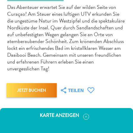
Das Abenteuer erwartet Sie auf der wilden Seite von
Curaçao! Am Steuer eines luftigen UTV erkunden Sie
die ungestüme Natur im Westzipfel und die spektakuläre
Nordküste der Insel. Quer durch Sandlandschaften und
auf unbefestigten Wegen gelangen Sie an Orte von
Abenteuer
atemberaubender Schönheit. Zum krönenden Abschluss
zu
lockt ein erfrischendes Bad im kristallklaren Wasser am
Land
Daaibooi Beach. Gemeinsam mit unseren freundlichen
und erfahrenen Führern erleben Sie einen
andere
unvergesslichen Tag!
Einkaufsviertel
Essen
und
JETZT BUCHEN
trinken
TEILEN
Kunst
und
Kultur
KARTE ANZEIGEN
Mietwagen
Museen