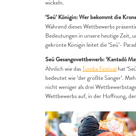
wickeln.
‘Seú’ Königin: Wer bekommt die Kron
Während dieses Wettbewerbs präsentier
Bedeutungen in unsere heutige Zeit, u
gekrönte Königin leitet die ‘Seú’- Para
Seú Gesangswettbewerb: ‘Kantadó Ma
Ähnlich wie das
Tumba Festival
hat ‘Se
bedeutet wie ‘der größte Sänger’. Meh
nicht weniger als drei Wettbewerbstage
Wettbewerbs auf, in der Hoffnung, de