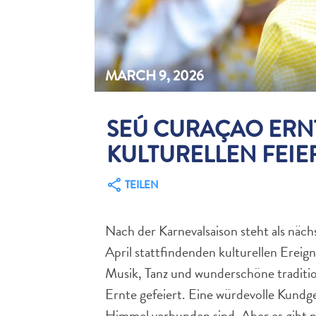
MARCH 9, 2026
SEÚ CURAÇAO ERN
KULTURELLEN FEIE
TEILEN
Nach der Karnevalsaison steht als näch
April stattfindenden kulturellen Ereign
Musik, Tanz und wunderschöne traditi
Ernte gefeiert. Eine würdevolle Kund
Himmel verbunden sind. Aber es gibt n