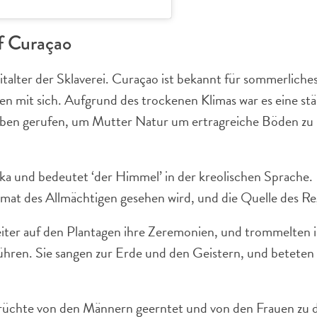
f Curaçao
italter der Sklaverei. Curaçao ist bekannt für sommerliches
en mit sich. Aufgrund des trockenen Klimas war es eine s
eben gerufen, um Mutter Natur um ertragreiche Böden zu bi
 und bedeutet ‘der Himmel’ in der kreolischen Sprache. D
Heimat des Allmächtigen gesehen wird, und die Quelle des R
eiter auf den Plantagen ihre Zeremonien, und trommelten i
ren. Sie sangen zur Erde und den Geistern, und beteten 
WHATSAPP
 Früchte von den Männern geerntet und von den Frauen zu 
FACEBOOK