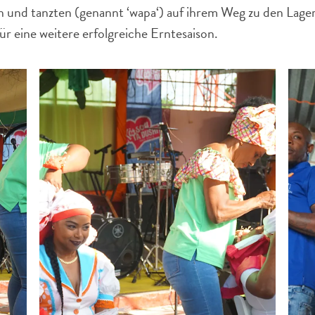
n und tanzten (genannt ‘wapa‘) auf ihrem Weg zu den Lage
X
r eine weitere erfolgreiche Erntesaison.
LINK KOPIEREN
E-MAIL
LINK KOPIEREN