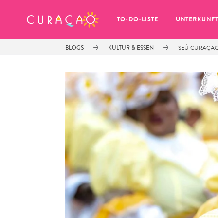
MEINE FAVORITEN
TO-DO-LISTE
UNTERKUNF
BLOGS
KULTUR & ESSEN
SEÚ CURAÇAO 
Es schaut so aus, als ob Sie noch 
keine Lieblingsorte in Curaçao 
gespeichert haben.
Wenn Sie etwas für später speichern möchten, klicken 