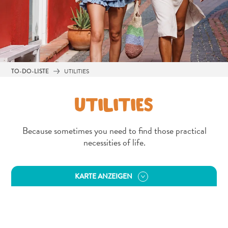
Abenteuer
TO-DO-LISTE
UTILITIES
zu
Land
UTILITIES
andere
Einkaufsviertel
Because sometimes you need to find those practical
Essen
necessities of life.
und
trinken
Kunst
KARTE ANZEIGEN
und
Kultur
Mietwagen
Museen