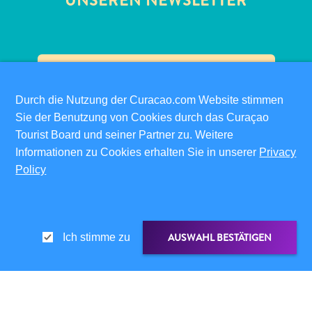
UNSEREN NEWSLETTER
Schnorchelplätze
Tauchoperatoren
Taxidienste
Touren
Wasseraktivitäten
Unterkunft
✕
Durch die Nutzung der Curacao.com Website stimmen
Sie der Benutzung von Cookies durch das Curaçao
Tourist Board und seiner Partner zu. Weitere
Informationen zu Cookies erhalten Sie in unserer
Privacy
PRAKTISCHE LINKS
Policy
CORPORATE SITE
REISEPROFIS
IHR GESCHÄFT LISTEN
AUSWAHL BESTÄTIGEN
Ich stimme zu
IHR EVENT EINREICHEN
INFOS FÜR BESUCHER
ED-CARD
LINK TEILEN