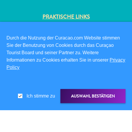
PRAKTISCHE LINKS
CORPORATE SITE
REISEPROFIS
Durch die Nutzung der Curacao.com Website stimmen
IHR GESCHÄFT LISTEN
Sie der Benutzung von Cookies durch das Curaçao
IHR EVENT EINREICHEN
Tourist Board und seiner Partner zu. Weitere
All-
Informationen zu Cookies erhalten Sie in unserer
Privacy
INFOS FÜR BESUCHER
inclusive
Policy
ED-CARD
Apartments
Ferienhäuser
FAQS
Hotels
KONTAKTIEREN SIE UNS
und
EVENTS
AUSWAHL BESTÄTIGEN
Ich stimme zu
Resorts
ONLINE-BROSCHÜRE
Planen
Sie
ÜBER DIESE WEBSITE
Ihren
DATENSCHUTZRICHTLINIE
TEILEN ÜBER
LINK TEILEN
Besuch