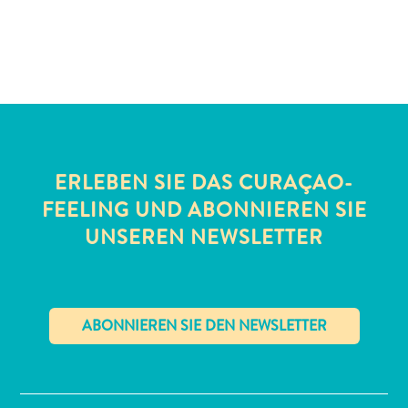
Schnorchelplätze
Tauchoperatoren
Taxidienste
Touren
Wasseraktivitäten
Unterkunft
ERLEBEN SIE DAS CURAÇAO-
FEELING UND ABONNIEREN SIE
UNSEREN NEWSLETTER
✕