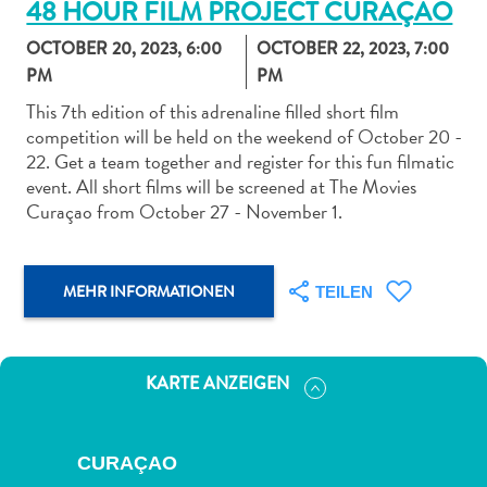
48 HOUR FILM PROJECT CURAÇAO
OCTOBER 20, 2023, 6:00
OCTOBER 22, 2023, 7:00
PM
PM
This 7th edition of this adrenaline filled short film
competition will be held on the weekend of October 20 -
Abenteuer
22. Get a team together and register for this fun filmatic
zu
event. All short films will be screened at The Movies
Land
Curaçao from October 27 - November 1.
andere
Einkaufsviertel
Essen
MEHR INFORMATIONEN
TEILEN
und
trinken
Kunst
KARTE ANZEIGEN
und
Kultur
Mietwagen
CURAÇAO
Museen