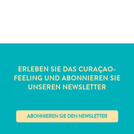
Schnorchelplätze
Tauchoperatoren
Taxidienste
Touren
Wasseraktivitäten
Unterkunft
ERLEBEN SIE DAS CURAÇAO-
FEELING UND ABONNIEREN SIE
UNSEREN NEWSLETTER
✕