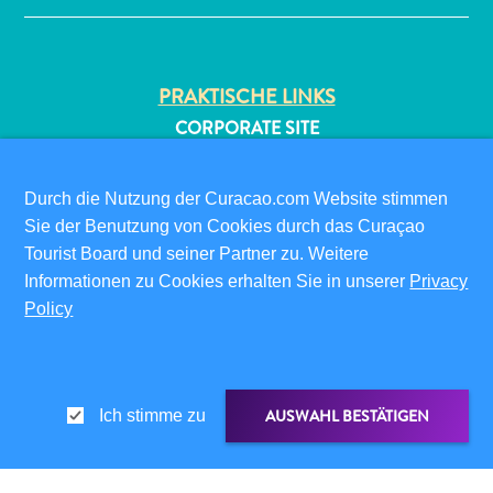
PRAKTISCHE LINKS
CORPORATE SITE
REISEPROFIS
IHR GESCHÄFT LISTEN
Durch die Nutzung der Curacao.com Website stimmen
All-
IHR EVENT EINREICHEN
Sie der Benutzung von Cookies durch das Curaçao
inclusive
Tourist Board und seiner Partner zu. Weitere
Apartments
INFOS FÜR BESUCHER
Informationen zu Cookies erhalten Sie in unserer
Privacy
Ferienhäuser
ED-CARD
Policy
Hotels
FAQS
und
KONTAKTIEREN SIE UNS
Resorts
EVENTS
Planen
AUSWAHL BESTÄTIGEN
Ich stimme zu
ONLINE-BROSCHÜRE
Sie
Ihren
ÜBER DIESE WEBSITE
Besuch