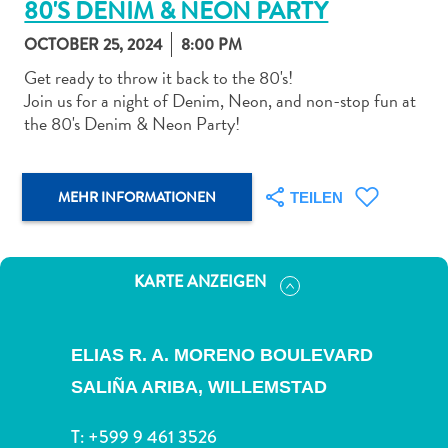
80'S DENIM & NEON PARTY
OCTOBER 25, 2024
8:00 PM
Get ready to throw it back to the 80's!
Join us for a night of Denim, Neon, and non-stop fun at
the 80's Denim & Neon Party!
Abenteuer
zu
Land
MEHR INFORMATIONEN
TEILEN
andere
Einkaufsviertel
Essen
und
KARTE ANZEIGEN
trinken
Kunst
und
ELIAS R. A. MORENO BOULEVARD
Kultur
SALIÑA ARIBA,
WILLEMSTAD
Mietwagen
Museen
T:
+599 9 461 3526