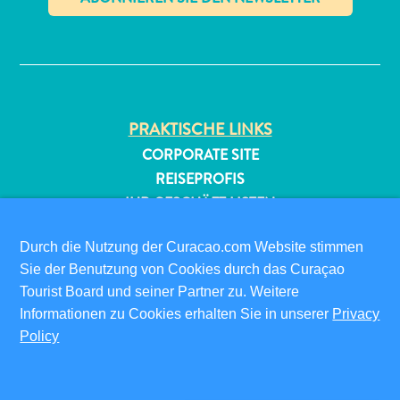
✕
PRAKTISCHE LINKS
CORPORATE SITE
All-
REISEPROFIS
inclusive
IHR GESCHÄFT LISTEN
Apartments
IHR EVENT EINREICHEN
Ferienhäuser
Durch die Nutzung der Curacao.com Website stimmen
Hotels
INFOS FÜR BESUCHER
Sie der Benutzung von Cookies durch das Curaçao
und
Tourist Board und seiner Partner zu. Weitere
ED-CARD
Resorts
Informationen zu Cookies erhalten Sie in unserer
Privacy
FAQS
Planen
Policy
KONTAKTIEREN SIE UNS
Sie
EVENTS
Ihren
ONLINE-BROSCHÜRE
Besuch