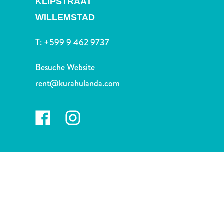
KLIPSTRAAT
Nachtleben
und
WILLEMSTAD
Unterhaltung
Natur
T:
+599 9 462 9737
und
Parks
Besuche Website
Sehenswürdigkeiten
rent@kurahulanda.com
und
Wahrzeichen
Spa
und
Wellness
Sport
und
Golf
Strände
Tauch-
und