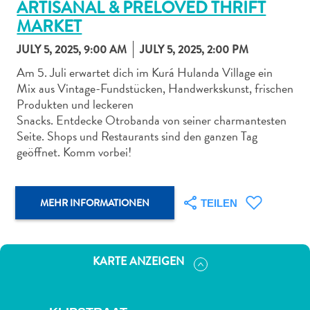
ARTISANAL & PRELOVED THRIFT
MARKET
JULY 5, 2025, 9:00 AM
JULY 5, 2025, 2:00 PM
Am 5. Juli erwartet dich im Kurá Hulanda Village ein
Mix aus Vintage-Fundstücken, Handwerkskunst, frischen
Abenteuer
Produkten und leckeren
zu
Snacks. Entdecke Otrobanda von seiner charmantesten
Land
Seite. Shops und Restaurants sind den ganzen Tag
andere
geöffnet. Komm vorbei!
Einkaufsviertel
Essen
und
MEHR INFORMATIONEN
TEILEN
trinken
Kunst
und
KARTE ANZEIGEN
Kultur
Mietwagen
Museen