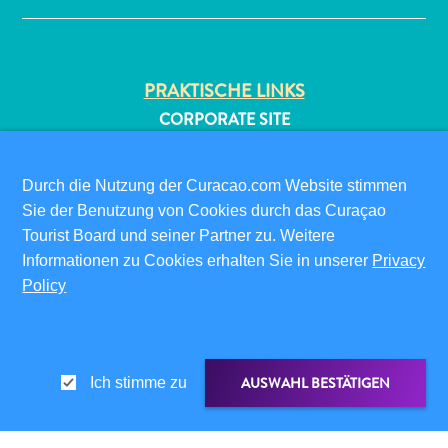
PRAKTISCHE LINKS
CORPORATE SITE
REISEPROFIS
IHR GESCHÄFT LISTEN
Durch die Nutzung der Curacao.com Website stimmen
All-
IHR EVENT EINREICHEN
Sie der Benutzung von Cookies durch das Curaçao
inclusive
Tourist Board und seiner Partner zu. Weitere
Apartments
INFOS FÜR BESUCHER
Informationen zu Cookies erhalten Sie in unserer
Privacy
Ferienhäuser
ED-CARD
Policy
Hotels
FAQS
und
KONTAKTIEREN SIE UNS
Resorts
EVENTS
Planen
ONLINE-BROSCHÜRE
AUSWAHL BESTÄTIGEN
Ich stimme zu
Sie
Ihren
ÜBER DIESE WEBSITE
Besuch