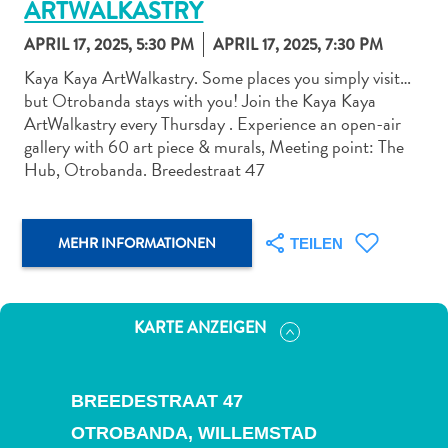
ARTWALKASTRY
APRIL 17, 2025, 5:30 PM
APRIL 17, 2025, 7:30 PM
Kaya Kaya ArtWalkastry. Some places you simply visit…
but Otrobanda stays with you! Join the Kaya Kaya
ArtWalkastry every Thursday . Experience an open-air
Abenteuer
gallery with 60 art piece & murals, Meeting point: The
zu
Hub, Otrobanda. Breedestraat 47
Land
andere
Einkaufsviertel
MEHR INFORMATIONEN
TEILEN
Essen
und
trinken
KARTE ANZEIGEN
Kunst
und
Kultur
BREEDESTRAAT 47
Mietwagen
Museen
OTROBANDA,
WILLEMSTAD