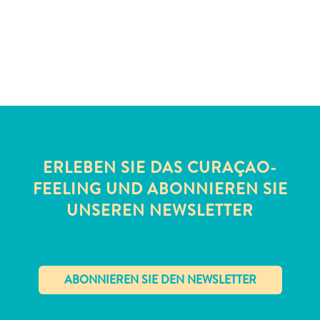
Schnorchelplätze
Tauchoperatoren
Taxidienste
Touren
Wasseraktivitäten
Unterkunft
ERLEBEN SIE DAS CURAÇAO-
FEELING UND ABONNIEREN SIE
UNSEREN NEWSLETTER
✕