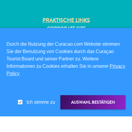
PRAKTISCHE LINKS
CORPORATE SITE
REISEPROFIS
IHR GESCHÄFT LISTEN
Durch die Nutzung der Curacao.com Website stimmen
Sie der Benutzung von Cookies durch das Curaçao
IHR EVENT EINREICHEN
All-
Tourist Board und seiner Partner zu. Weitere
inclusive
INFOS FÜR BESUCHER
Informationen zu Cookies erhalten Sie in unserer
Privacy
Apartments
Policy
ED-CARD
Ferienhäuser
FAQS
Hotels
KONTAKTIEREN SIE UNS
und
EVENTS
Resorts
AUSWAHL BESTÄTIGEN
Ich stimme zu
ONLINE-BROSCHÜRE
Planen
Sie
ÜBER DIESE WEBSITE
Ihren
DATENSCHUTZRICHTLINIE
Besuch