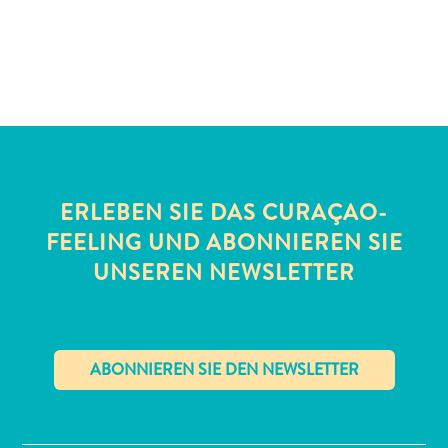
Schnorchelplätze
Tauchoperatoren
Taxidienste
Touren
Wasseraktivitäten
Unterkunft
ERLEBEN SIE DAS CURAÇAO-
FEELING UND ABONNIEREN SIE
UNSEREN NEWSLETTER
✕