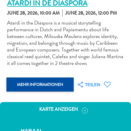
ATARDI IN DE DIASPORA
JUNE 28, 2026, 10:00 AM
JUNE 28, 2026, 12:00 PM
Atardi in the Diaspora is a musical storytelling
performance in Dutch and Papiamentu about life
between cultures. Milouska Meulens explores identity,
Abenteuer
migration, and belonging through music by Caribbean
zu
and European composers. Together with world famous
Land
classical reed quintet, Calefax and singer Juliana Martina
andere
it all comes together in 2 theatre shows
Einkaufsviertel
Essen
und
MEHR INFORMATIONEN
TEILEN
trinken
Kunst
und
KARTE ANZEIGEN
Kultur
Mietwagen
Museen
HABAAI