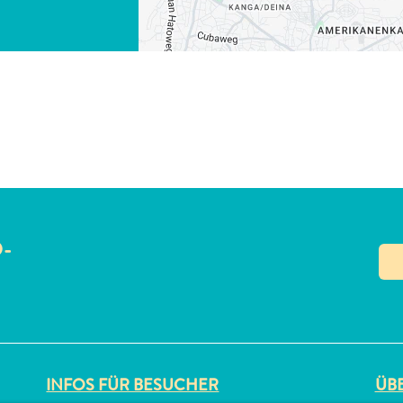
LINK KOPIEREN
O-
N
INFOS FÜR BESUCHER
ÜBE