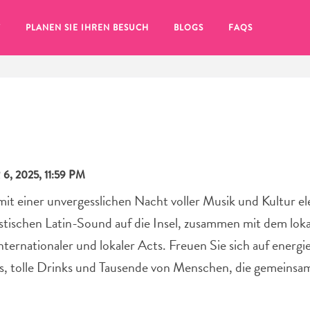
T
PLANEN SIE IHREN BESUCH
BLOGS
FAQS
, 2025, 11:59 PM
 einer unvergesslichen Nacht voller Musik und Kultur ele
istischen Latin-Sound auf die Insel, zusammen mit dem lok
rnationaler und lokaler Acts. Freuen Sie sich auf energi
s, tolle Drinks und Tausende von Menschen, die gemeins
Sie auf das