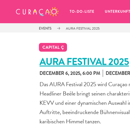
MEINE FAVORITEN
TO-DO-LISTE
UNTERKUNF
EVENTS
AURA FESTIVAL 2025
CAPITAL Ç
AURA FESTIVAL 2025
DECEMBER 6, 2025, 6:00 PM
DECEMBER 6
Es schaut so aus, als ob Sie noch 
keine Lieblingsorte in Curaçao 
Das AURA Festival 2025 wird Curaçao mit
gespeichert haben.
Headliner Beéle bringt seinen charakter
KEVV und einer dynamischen Auswahl inte
Auftritte, beeindruckende Bühnenvisual
Wenn Sie etwas für später speichern möchten, klicken 
karibischen Himmel tanzen.