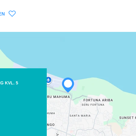
EN
WHATSAPP
G KVL. 5
FACEBOOK
X
LINK KOPIEREN
E-MAIL