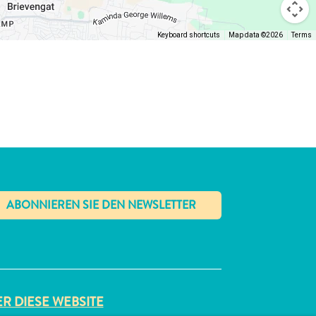
Keyboard shortcuts
Map data ©2026
Terms
✕
R DIESE WEBSITE