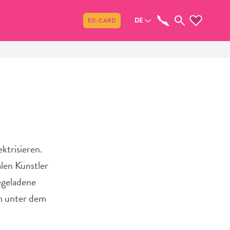
Teilen
DE
ED-CARD
ktrisieren.
alen Künstler
egeladene
am unter dem