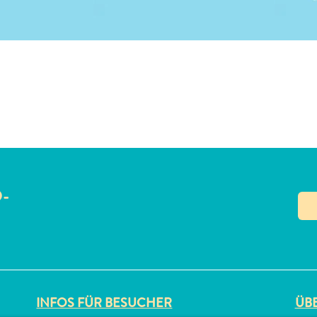
LINK KOPIEREN
O-
N
INFOS FÜR BESUCHER
ÜBE