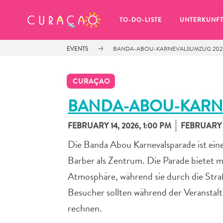
MEINE FAVORITEN
TO-DO-LISTE
UNTERKUNF
EVENTS
BANDA-ABOU-KARNEVALSUMZUG 202
CURAÇAO
BANDA-ABOU-KARN
FEBRUARY 14, 2026, 1:00 PM
FEBRUARY 1
Es schaut so aus, als ob Sie noch 
keine Lieblingsorte in Curaçao 
Die Banda Abou Karnevalsparade ist ein
gespeichert haben.
Barber als Zentrum. Die Parade bietet m
Atmosphäre, während sie durch die Stra
Besucher sollten während der Veransta
Wenn Sie etwas für später speichern möchten, klicken 
rechnen.