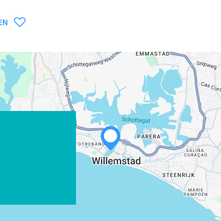
EN
WHATSAPP
FACEBOOK
X
LINK KOPIEREN
E-MAIL