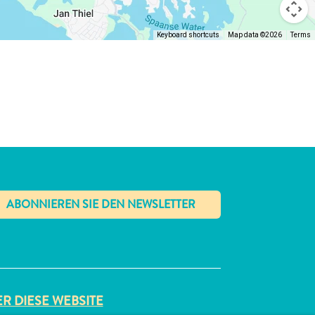
Keyboard shortcuts
Map data ©2026
Terms
✕
R DIESE WEBSITE