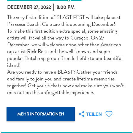
DECEMBER 27, 2022
8:00 PM
The very first edition of BLAST FEST will take place at
Parasasa Beach, Curacao this upcoming December!
To make this first edition extra special, some amazing
artists will travel all the way to Curaçao. On 27
Abenteuer
December, we will welcome none other than American
zu
rap artist Rick Ross and the well-known and super
Land
popular Dutch rap group Broederliefde to our beautiful
andere
island!
Einkaufsviertel
Are you ready to have a BLAST? Gather your friends
Essen
and family to join you and create lifetime memories
und
together! Get your tickets now and make sure you won’t
trinken
miss out on this unforgettable experience.
Kunst
und
Kultur
MEHR INFORMATIONEN
TEILEN
Mietwagen
Museen