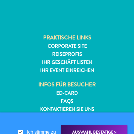
✕
PRAKTISCHE LINKS
CORPORATE SITE
REISEPROFIS
All-
IHR GESCHÄFT LISTEN
inclusive
IHR EVENT EINREICHEN
Apartments
Ferienhäuser
INFOS FÜR BESUCHER
Hotels
ED-CARD
und
FAQS
Resorts
KONTAKTIEREN SIE UNS
Planen
Sie
EVENTS
Ihren
ONLINE-BROSCHÜRE
Besuch
AUSWAHL BESTÄTIGEN
Ich stimme zu