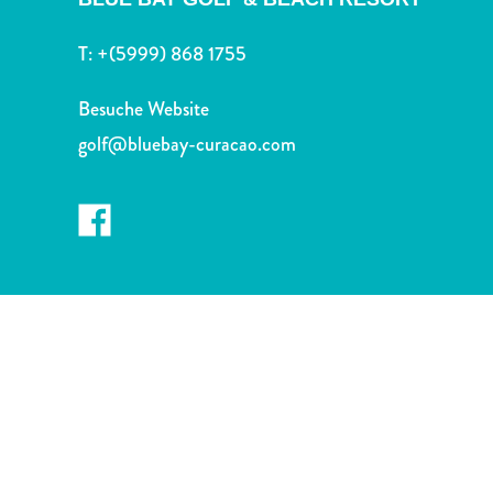
Nachtleben
und
T:
+(5999) 868 1755
Unterhaltung
Natur
Besuche Website
und
golf@bluebay-curacao.com
Parks
Sehenswürdigkeiten
und
Wahrzeichen
Spa
und
Wellness
Sport
und
Golf
Strände
Tauch-
und