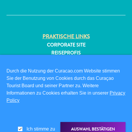
✕
PRAKTISCHE LINKS
CORPORATE SITE
REISEPROFIS
All-
IHR GESCHÄFT LISTEN
inclusive
IHR EVENT EINREICHEN
Apartments
Durch die Nutzung der Curacao.com Website stimmen
Ferienhäuser
Sie der Benutzung von Cookies durch das Curaçao
INFOS FÜR BESUCHER
Hotels
Tourist Board und seiner Partner zu. Weitere
ED-CARD
und
Informationen zu Cookies erhalten Sie in unserer
Privacy
FAQS
Resorts
Policy
KONTAKTIEREN SIE UNS
Planen
EVENTS
Sie
ONLINE-BROSCHÜRE
Ihren
AUSWAHL BESTÄTIGEN
Ich stimme zu
Besuch