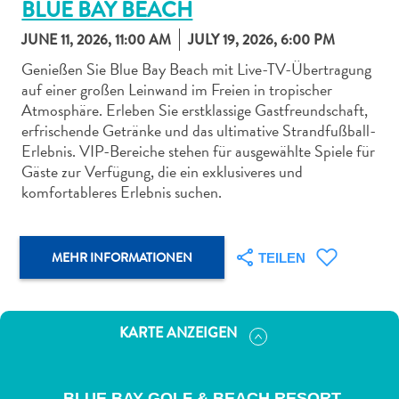
BLUE BAY BEACH
JUNE 11, 2026, 11:00 AM
JULY 19, 2026, 6:00 PM
Genießen Sie Blue Bay Beach mit Live-TV-Übertragung
auf einer großen Leinwand im Freien in tropischer
Atmosphäre. Erleben Sie erstklassige Gastfreundschaft,
Abenteuer
erfrischende Getränke und das ultimative Strandfußball-
zu
Erlebnis. VIP-Bereiche stehen für ausgewählte Spiele für
Land
Gäste zur Verfügung, die ein exklusiveres und
andere
komfortableres Erlebnis suchen.
Einkaufsviertel
Essen
und
MEHR INFORMATIONEN
TEILEN
trinken
Kunst
und
KARTE ANZEIGEN
Kultur
Mietwagen
Museen
BLUE BAY GOLF & BEACH RESORT