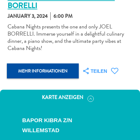
BORELLI
JANUARY 3, 2024
6:00 PM
Cabana Nights presents the one and only JOEL
BORRELLI. Immerse yourself in a delightful culinary
dinner, a piano show, and the ultimate party vibes at
Abenteuer
Cabana Nights!
zu
Land
andere
MEHR INFORMATIONEN
TEILEN
Einkaufsviertel
Essen
und
trinken
KARTE ANZEIGEN
Kunst
und
Kultur
BAPOR KIBRA Z/N
Mietwagen
WILLEMSTAD
Museen