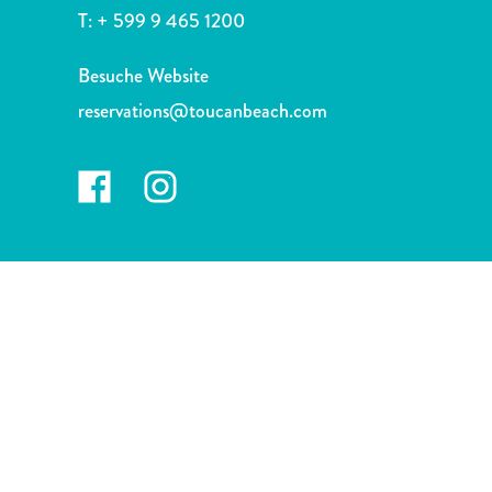
Nachtleben
T:
+ 599 9 465 1200
und
Unterhaltung
Besuche Website
Natur
reservations@toucanbeach.com
und
Parks
Sehenswürdigkeiten
und
Wahrzeichen
Spa
und
Wellness
Sport
und
Golf
Strände
Tauch-
und