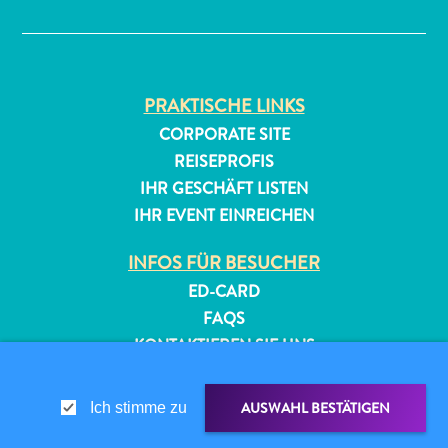
✕
PRAKTISCHE LINKS
CORPORATE SITE
REISEPROFIS
IHR GESCHÄFT LISTEN
All-
IHR EVENT EINREICHEN
inclusive
Apartments
INFOS FÜR BESUCHER
Ferienhäuser
ED-CARD
Hotels
und
FAQS
Resorts
KONTAKTIEREN SIE UNS
Planen
EVENTS
Sie
ONLINE-BROSCHÜRE
AUSWAHL BESTÄTIGEN
Ich stimme zu
Ihren
Besuch
ÜBER DIESE WEBSITE