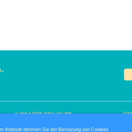
O-
N
INFOS FÜR BESUCHER
ÜBE
ED-CARD
DAT
om Website stimmen Sie der Benutzung von Cookies
FAQS
NU