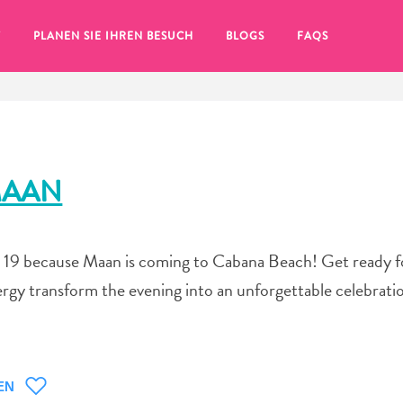
T
PLANEN SIE IHREN BESUCH
BLOGS
FAQS
MAAN
 19 because Maan is coming to Cabana Beach! Get ready fo
rgy transform the evening into an unforgettable celebrati
Sie auf das
EN