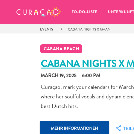
MEINE FAVORITEN
TO-DO-LISTE
UNTERKUNF
EVENTS
CABANA NIGHTS X MAAN
CABANA BEACH
CABANA NIGHTS X 
MARCH 19, 2025
6:00 PM
Es schaut so aus, als ob Sie noch 
keine Lieblingsorte in Curaçao 
Curaçao, mark your calendars for March
gespeichert haben.
where her soulful vocals and dynamic ene
best Dutch hits.
Wenn Sie etwas für später speichern möchten, klicken 
MEHR INFORMATIONEN
TEIL