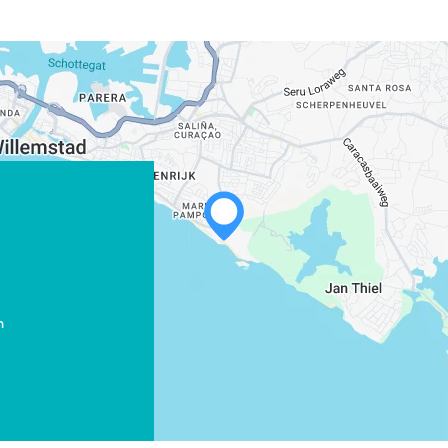
WHATSAPP
FACEBOOK
X
m
LINK KOPIEREN
E-MAIL
LINK KOPIEREN