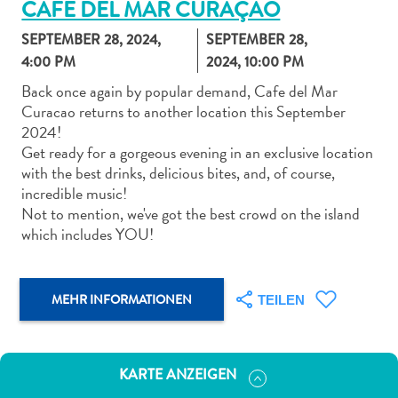
CAFE DEL MAR CURAÇAO
SEPTEMBER 28, 2024,
SEPTEMBER 28,
4:00 PM
2024, 10:00 PM
Back once again by popular demand, Cafe del Mar
Curacao returns to another location this September
Abenteuer
2024!
zu
Get ready for a gorgeous evening in an exclusive location
Land
with the best drinks, delicious bites, and, of course,
andere
incredible music!
Einkaufsviertel
Not to mention, we've got the best crowd on the island
Essen
which includes YOU!
und
trinken
Kunst
MEHR INFORMATIONEN
TEILEN
und
Kultur
Mietwagen
KARTE ANZEIGEN
Museen