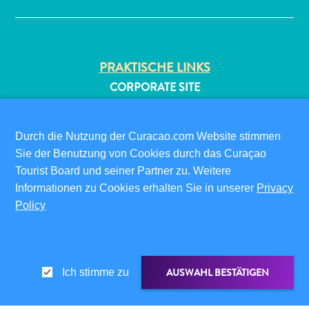
PRAKTISCHE LINKS
CORPORATE SITE
REISEPROFIS
IHR GESCHÄFT LISTEN
All-
Durch die Nutzung der Curacao.com Website stimmen
IHR EVENT EINREICHEN
inclusive
Sie der Benutzung von Cookies durch das Curaçao
Apartments
Tourist Board und seiner Partner zu. Weitere
INFOS FÜR BESUCHER
Ferienhäuser
Informationen zu Cookies erhalten Sie in unserer
Privacy
ED-CARD
Hotels
Policy
FAQS
und
KONTAKTIEREN SIE UNS
Resorts
EVENTS
Planen
ONLINE-BROSCHÜRE
Sie
AUSWAHL BESTÄTIGEN
Ich stimme zu
Ihren
ÜBER DIESE WEBSITE
Besuch