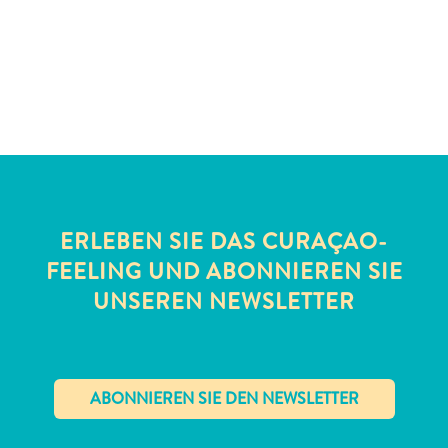
Schnorchelplätze
Tauchoperatoren
Taxidienste
Touren
Wasseraktivitäten
Unterkunft
ERLEBEN SIE DAS CURAÇAO-
FEELING UND ABONNIEREN SIE
UNSEREN NEWSLETTER
✕