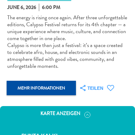
JUNE 6, 2026
6:00 PM
The energy is rising once again. After three unforgettable
editions, Calypso Festival returns for its 4th chapter — a
unique experience where music, culture, and connection
come together in one place.
Abenteuer
Calypso is more than just a festival: it’s a space created
zu
to celebrate afro, house, and electronic sounds in an
Land
atmosphere filled with good vibes, community, and
andere
unforgettable moments.
Einkaufsviertel
Essen
und
MEHR INFORMATIONEN
TEILEN
trinken
Kunst
und
KARTE ANZEIGEN
Kultur
Mietwagen
Museen