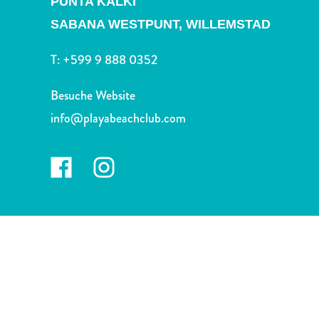
PUNTA KALKI
Nachtleben
und
SABANA WESTPUNT,
WILLEMSTAD
Unterhaltung
T:
+599 9 888 0352
Natur
und
Besuche Website
Parks
Sehenswürdigkeiten
info@playabeachclub.com
und
Wahrzeichen
Spa
und
Wellness
Sport
und
Golf
Strände
Tauch-
und