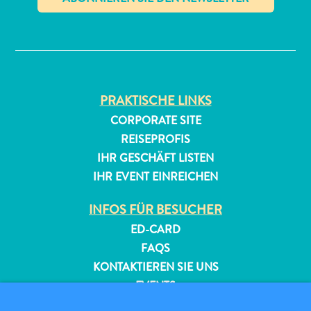
✕
PRAKTISCHE LINKS
CORPORATE SITE
All-
REISEPROFIS
inclusive
IHR GESCHÄFT LISTEN
Apartments
IHR EVENT EINREICHEN
Ferienhäuser
Hotels
INFOS FÜR BESUCHER
und
ED-CARD
Resorts
FAQS
Planen
KONTAKTIEREN SIE UNS
Sie
EVENTS
Ihren
ONLINE-BROSCHÜRE
Besuch