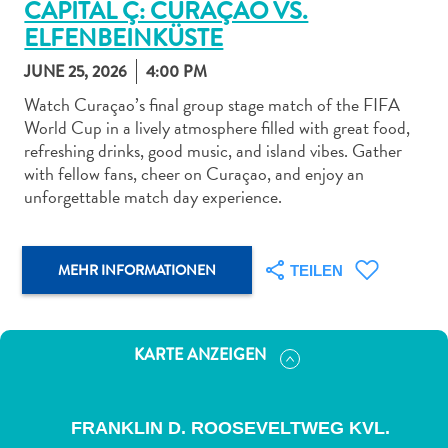
CAPITAL Ç: CURAÇAO VS.
ELFENBEINKÜSTE
JUNE 25, 2026
4:00 PM
Watch Curaçao’s final group stage match of the FIFA
World Cup in a lively atmosphere filled with great food,
Abenteuer
refreshing drinks, good music, and island vibes. Gather
zu
with fellow fans, cheer on Curaçao, and enjoy an
Land
unforgettable match day experience.
andere
Einkaufsviertel
Essen
MEHR INFORMATIONEN
TEILEN
und
trinken
Kunst
KARTE ANZEIGEN
und
Kultur
Mietwagen
FRANKLIN D. ROOSEVELTWEG KVL.
Museen