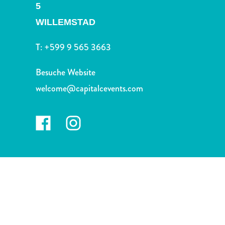
Nachtleben
5
und
WILLEMSTAD
Unterhaltung
Natur
T:
+599 9 565 3663
und
Parks
Besuche Website
Sehenswürdigkeiten
welcome@capitalcevents.com
und
Wahrzeichen
Spa
und
Wellness
Sport
und
Golf
Strände
Tauch-
und