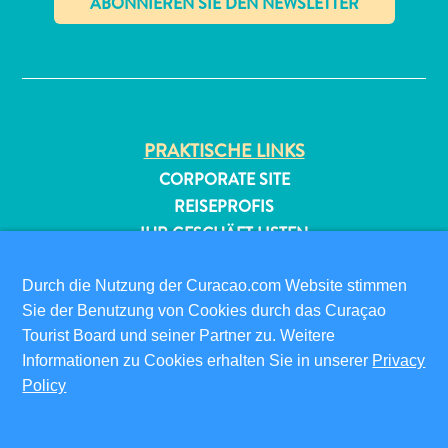
✕
PRAKTISCHE LINKS
CORPORATE SITE
All-
REISEPROFIS
inclusive
IHR GESCHÄFT LISTEN
Apartments
IHR EVENT EINREICHEN
Ferienhäuser
Durch die Nutzung der Curacao.com Website stimmen
Hotels
INFOS FÜR BESUCHER
Sie der Benutzung von Cookies durch das Curaçao
und
ED-CARD
Tourist Board und seiner Partner zu. Weitere
Resorts
FAQS
Informationen zu Cookies erhalten Sie in unserer
Privacy
Planen
Policy
KONTAKTIEREN SIE UNS
Sie
EVENTS
Ihren
Besuch
ONLINE-BROSCHÜRE