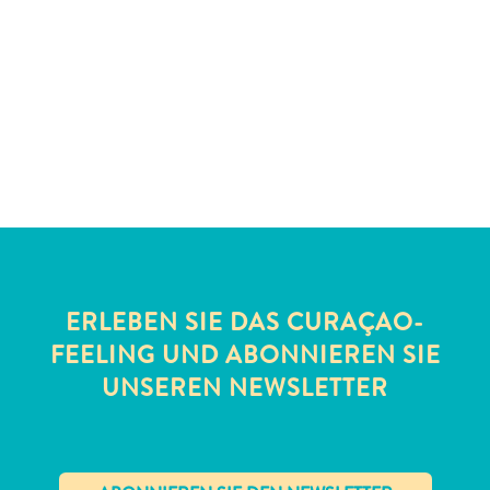
Schnorchelplätze
Tauchoperatoren
Taxidienste
Touren
Wasseraktivitäten
Unterkunft
ERLEBEN SIE DAS CURAÇAO-
FEELING UND ABONNIEREN SIE
UNSEREN NEWSLETTER