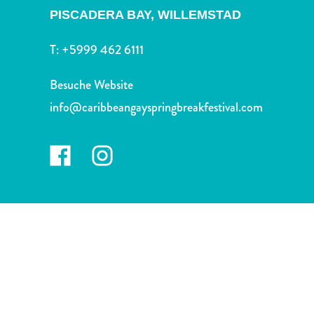
Nachtleben
PISCADERA BAY,
WILLEMSTAD
und
Unterhaltung
T:
+5999 462 6111
Natur
und
Besuche Website
Parks
info@caribbeangayspringbreakfestival.com
Sehenswürdigkeiten
und
Wahrzeichen
Spa
und
Wellness
Sport
und
Golf
Strände
Tauch-
und