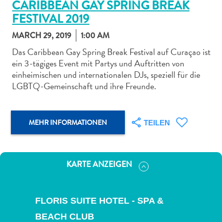
CARIBBEAN GAY SPRING BREAK
FESTIVAL 2019
MARCH 29, 2019
1:00 AM
Das Caribbean Gay Spring Break Festival auf Curaçao ist
ein 3-tägiges Event mit Partys und Auftritten von
Abenteuer
einheimischen und internationalen DJs, speziell für die
zu
LGBTQ-Gemeinschaft und ihre Freunde.
Land
andere
Einkaufsviertel
MEHR INFORMATIONEN
TEILEN
Essen
und
trinken
Kunst
KARTE ANZEIGEN
und
Kultur
Mietwagen
FLORIS SUITE HOTEL - SPA &
Museen
BEACH CLUB