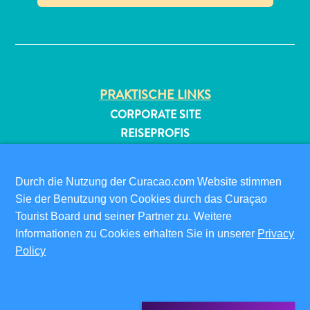
✕
PRAKTISCHE LINKS
CORPORATE SITE
All-
REISEPROFIS
inclusive
IHR GESCHÄFT LISTEN
Apartments
IHR EVENT EINREICHEN
Durch die Nutzung der Curacao.com Website stimmen
Ferienhäuser
Sie der Benutzung von Cookies durch das Curaçao
Hotels
INFOS FÜR BESUCHER
Tourist Board und seiner Partner zu. Weitere
und
ED-CARD
Informationen zu Cookies erhalten Sie in unserer
Privacy
Resorts
FAQS
Policy
Planen
KONTAKTIEREN SIE UNS
Sie
EVENTS
Ihren
ONLINE-BROSCHÜRE
Besuch