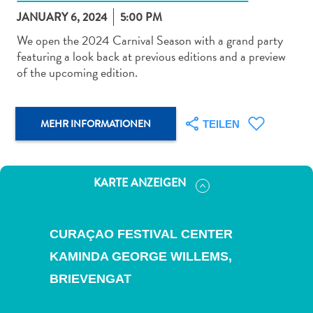
JANUARY 6, 2024
5:00 PM
We open the 2024 Carnival Season with a grand party
featuring a look back at previous editions and a preview
of the upcoming edition.
Abenteuer
zu
MEHR INFORMATIONEN
TEILEN
Land
andere
Einkaufsviertel
Essen
KARTE ANZEIGEN
und
trinken
Kunst
CURAÇAO FESTIVAL CENTER
und
KAMINDA GEORGE WILLEMS,
Kultur
BRIEVENGAT
Mietwagen
Museen