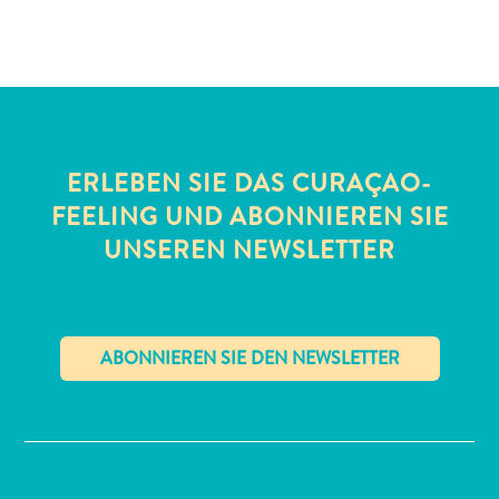
Schnorchelplätze
Tauchoperatoren
Taxidienste
Touren
Wasseraktivitäten
Unterkunft
ERLEBEN SIE DAS CURAÇAO-
FEELING UND ABONNIEREN SIE
UNSEREN NEWSLETTER
✕