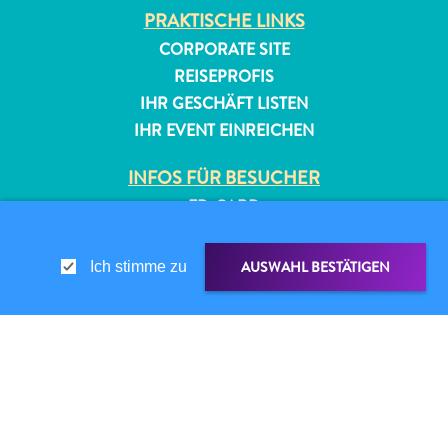
PRAKTISCHE LINKS
CORPORATE SITE
REISEPROFIS
IHR GESCHÄFT LISTEN
IHR EVENT EINREICHEN
INFOS FÜR BESUCHER
All-
ED-CARD
inclusive
FAQS
Apartments
KONTAKTIEREN SIE UNS
Ferienhäuser
AUSWAHL BESTÄTIGEN
Ich stimme zu
EVENTS
Hotels
ONLINE-BROSCHÜRE
und
Resorts
ÜBER DIESE WEBSITE
Planen
TEILEN ÜBER
LINK TEILEN
DATENSCHUTZRICHTLINIE
Sie
Ihren
NUTZUNGSBEDINGUNGEN
WHATSAPP
Besuch