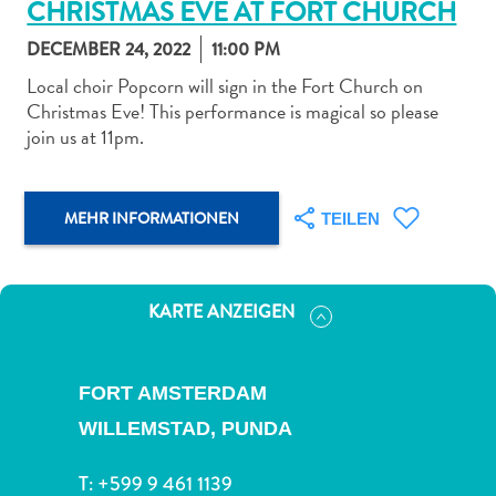
CHRISTMAS EVE AT FORT CHURCH
DECEMBER 24, 2022
11:00 PM
Local choir Popcorn will sign in the Fort Church on
Christmas Eve! This performance is magical so please
join us at 11pm.
Abenteuer
zu
Land
MEHR INFORMATIONEN
TEILEN
andere
Einkaufsviertel
Essen
und
KARTE ANZEIGEN
trinken
Kunst
und
FORT AMSTERDAM
Kultur
WILLEMSTAD,
PUNDA
Mietwagen
Museen
T:
+599 9 461 1139