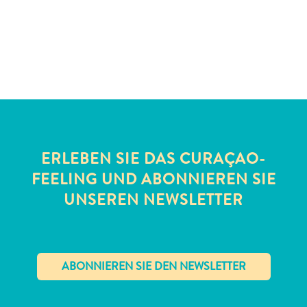
Schnorchelplätze
Tauchoperatoren
Taxidienste
Touren
Wasseraktivitäten
Unterkunft
ERLEBEN SIE DAS CURAÇAO-
FEELING UND ABONNIEREN SIE
UNSEREN NEWSLETTER
✕