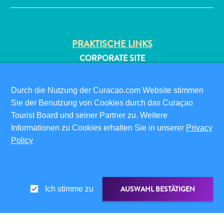
PRAKTISCHE LINKS
CORPORATE SITE
REISEPROFIS
IHR GESCHÄFT LISTEN
Durch die Nutzung der Curacao.com Website stimmen
All-
IHR EVENT EINREICHEN
Sie der Benutzung von Cookies durch das Curaçao
inclusive
Tourist Board und seiner Partner zu. Weitere
Apartments
INFOS FÜR BESUCHER
Informationen zu Cookies erhalten Sie in unserer
Privacy
Ferienhäuser
ED-CARD
Policy
Hotels
FAQS
und
KONTAKTIEREN SIE UNS
Resorts
EVENTS
Planen
AUSWAHL BESTÄTIGEN
Ich stimme zu
ONLINE-BROSCHÜRE
Sie
Ihren
ÜBER DIESE WEBSITE
Besuch