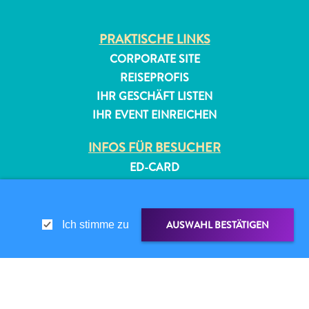
PRAKTISCHE LINKS
CORPORATE SITE
REISEPROFIS
IHR GESCHÄFT LISTEN
IHR EVENT EINREICHEN
All-
INFOS FÜR BESUCHER
inclusive
ED-CARD
Apartments
Ferienhäuser
FAQS
Hotels
KONTAKTIEREN SIE UNS
und
EVENTS
AUSWAHL BESTÄTIGEN
Ich stimme zu
Resorts
ONLINE-BROSCHÜRE
Planen
Sie
ÜBER DIESE WEBSITE
Ihren
DATENSCHUTZRICHTLINIE
TEILEN ÜBER
LINK TEILEN
Besuch