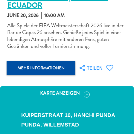
ECUADOR
JUNE 20, 2026
10:00 AM
Alle Spiele der FIFA Weltmeisterschaft 2026 live in der
Bar de Copas 26 ansehen. Genieße jedes Spiel in einer
lebendigen Atmosphäre mit anderen Fans, guten
Abenteuer
Getränken und voller Turnierstimmung.
zu
Land
andere
MEHR INFORMATIONEN
TEILEN
Einkaufsviertel
Essen
und
trinken
KARTE ANZEIGEN
Kunst
und
Kultur
KUIPERSTRAAT 10, HANCHI PUNDA
Mietwagen
PUNDA,
WILLEMSTAD
Museen