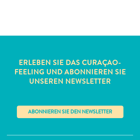
Schnorchelplätze
Tauchoperatoren
Taxidienste
Touren
Wasseraktivitäten
Unterkunft
ERLEBEN SIE DAS CURAÇAO-
FEELING UND ABONNIEREN SIE
UNSEREN NEWSLETTER
✕