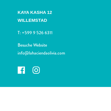
Nachtleben
und
KAYA KASHA 12
Unterhaltung
Natur
WILLEMSTAD
und
T:
+599 9 526 6311
Parks
Sehenswürdigkeiten
Besuche Website
und
Wahrzeichen
info@lahaciendaolivia.com
Spa
und
Wellness
Sport
und
Golf
Strände
Tauch-
und