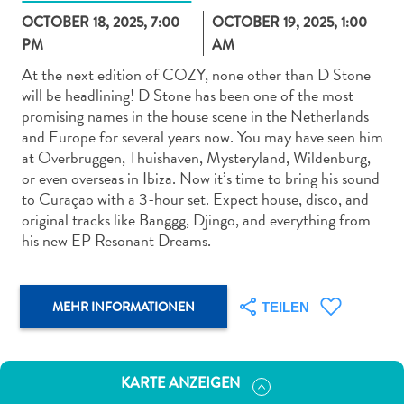
OCTOBER 18, 2025, 7:00
OCTOBER 19, 2025, 1:00
PM
AM
At the next edition of COZY, none other than D Stone
will be headlining! D Stone has been one of the most
promising names in the house scene in the Netherlands
Abenteuer
and Europe for several years now. You may have seen him
zu
at Overbruggen, Thuishaven, Mysteryland, Wildenburg,
Land
or even overseas in Ibiza. Now it’s time to bring his sound
andere
to Curaçao with a 3-hour set. Expect house, disco, and
Einkaufsviertel
original tracks like Banggg, Djingo, and everything from
Essen
his new EP Resonant Dreams.
und
trinken
Kunst
MEHR INFORMATIONEN
TEILEN
und
Kultur
Mietwagen
KARTE ANZEIGEN
Museen