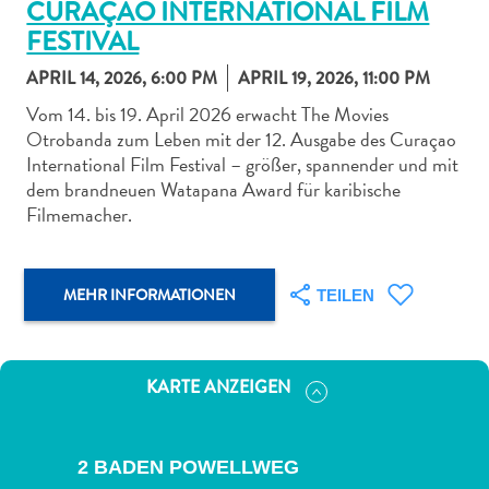
CURAÇAO INTERNATIONAL FILM
FESTIVAL
APRIL 14, 2026, 6:00 PM
APRIL 19, 2026, 11:00 PM
Vom 14. bis 19. April 2026 erwacht The Movies
Otrobanda zum Leben mit der 12. Ausgabe des Curaçao
Abenteuer
International Film Festival – größer, spannender und mit
zu
dem brandneuen Watapana Award für karibische
Land
Filmemacher.
andere
Einkaufsviertel
Essen
MEHR INFORMATIONEN
TEILEN
und
trinken
Kunst
KARTE ANZEIGEN
und
Kultur
Mietwagen
2 BADEN POWELLWEG
Museen