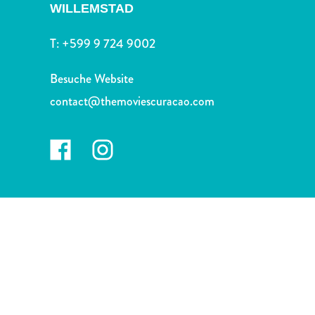
Nachtleben
WILLEMSTAD
und
Unterhaltung
T:
+599 9 724 9002
Natur
und
Besuche Website
Parks
contact@themoviescuracao.com
Sehenswürdigkeiten
und
Wahrzeichen
Spa
und
Wellness
Sport
und
Golf
Strände
Tauch-
und