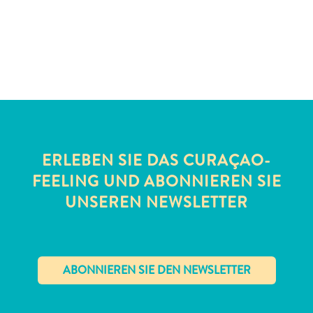
Schnorchelplätze
Tauchoperatoren
Taxidienste
Touren
Wasseraktivitäten
Unterkunft
ERLEBEN SIE DAS CURAÇAO-
FEELING UND ABONNIEREN SIE
UNSEREN NEWSLETTER
✕