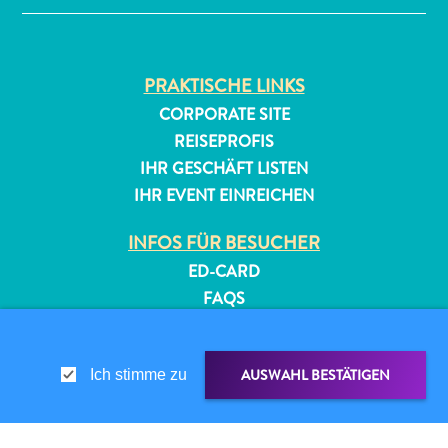
PRAKTISCHE LINKS
CORPORATE SITE
REISEPROFIS
IHR GESCHÄFT LISTEN
All-
IHR EVENT EINREICHEN
inclusive
INFOS FÜR BESUCHER
Apartments
Ferienhäuser
ED-CARD
Hotels
FAQS
und
KONTAKTIEREN SIE UNS
Resorts
EVENTS
Planen
AUSWAHL BESTÄTIGEN
Ich stimme zu
ONLINE-BROSCHÜRE
Sie
Ihren
ÜBER DIESE WEBSITE
Besuch