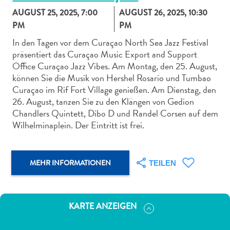
AUGUST 25, 2025, 7:00
AUGUST 26, 2025, 10:30
PM
PM
In den Tagen vor dem Curaçao North Sea Jazz Festival
präsentiert das Curaçao Music Export and Support
Office Curaçao Jazz Vibes. Am Montag, den 25. August,
Abenteuer
können Sie die Musik von Hershel Rosario und Tumbao
zu
Curaçao im Rif Fort Village genießen. Am Dienstag, den
Land
26. August, tanzen Sie zu den Klängen von Gedion
andere
Chandlers Quintett, Dibo D und Randel Corsen auf dem
Einkaufsviertel
Wilhelminaplein. Der Eintritt ist frei.
Essen
und
trinken
MEHR INFORMATIONEN
TEILEN
Kunst
und
Kultur
KARTE ANZEIGEN
Mietwagen
Museen