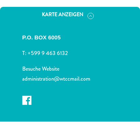
Nachtleben
und
KARTE ANZEIGEN
Unterhaltung
Natur
und
P.O. BOX 6005
Parks
Sehenswürdigkeiten
T:
+599 9 463 6132
und
Wahrzeichen
Besuche Website
Spa
administration@wtccmail.com
und
Wellness
Sport
und
Golf
Strände
Tauch-
und