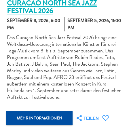
CURACAO NORTH SEA JAZZ
FESTIVAL 2026
SEPTEMBER 3, 2026, 6:00
SEPTEMBER 5, 2026, 11:00
PM
PM
Das Curaçao North Sea Jazz Festival 2026 bringt eine
Abenteuer
Weltklasse-Besetzung internationaler Künstler für drei
zu
Tage Musik vom 3. bis 5. September zusammen. Das
Land
Programm umfasst Auftritte von Rubén Blades, Toto,
andere
Jon Batiste, J Balvin, Sean Paul, The Jacksons, Stephen
Einkaufsviertel
Marley und vielen weiteren aus Genres wie Jazz, Latin,
Essen
Reggae, Soul und Pop. AFRO 23 eröffnet das Festival
und
außerdem mit einem kostenlosen Konzert in Kura
trinken
Hulanda am 1. September und setzt damit den festlichen
Kunst
Auftakt zur Festivalwoche.
und
Kultur
Mietwagen
MEHR INFORMATIONEN
TEILEN
Museen