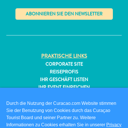
✕
All-
PRAKTISCHE LINKS
inclusive
CORPORATE SITE
Apartments
REISEPROFIS
Ferienhäuser
IHR GESCHÄFT LISTEN
Hotels
IHR EVENT EINREICHEN
und
Resorts
INFOS FÜR BESUCHER
Durch die Nutzung der Curacao.com Website stimmen
Planen
ED-CARD
Sie der Benutzung von Cookies durch das Curaçao
Sie
FAQS
Tourist Board und seiner Partner zu. Weitere
Ihren
KONTAKTIEREN SIE UNS
Informationen zu Cookies erhalten Sie in unserer
Privacy
Besuch