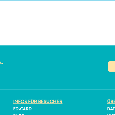
O-
N
INFOS FÜR BESUCHER
ÜBE
ED-CARD
DAT