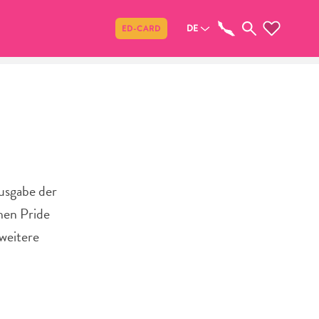
Teilen
DE
ED-CARD
Ausgabe der
hen Pride
 weitere