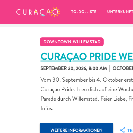
MEINE FAVORITEN
TO-DO-LISTE
UNTERKUNF
DOWNTOWN WILLEMSTAD
CURAÇAO PRIDE WE
SEPTEMBER 30, 2026, 8:00 AM
OCTOBER 
Es schaut so aus, als ob Sie noch 
Vom 30. September bis 4. Oktober erstr
keine Lieblingsorte in Curaçao 
gespeichert haben.
Curaçao Pride. Freu dich auf eine Woche
Parade durch Willemstad. Feier Liebe, Fr
Infos.
Wenn Sie etwas für später speichern möchten, klicken 
WEITERE INFORMATIONEN
TE