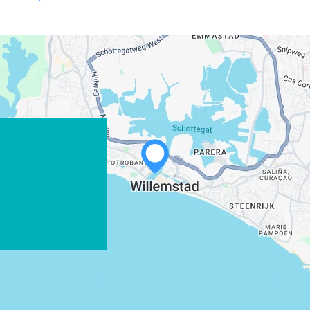
WHATSAPP
FACEBOOK
X
LINK KOPIEREN
E-MAIL
LINK KOPIEREN