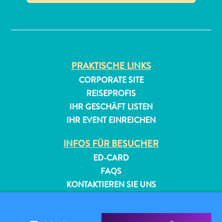
✕
PRAKTISCHE LINKS
CORPORATE SITE
REISEPROFIS
All-
IHR GESCHÄFT LISTEN
inclusive
Apartments
IHR EVENT EINREICHEN
Ferienhäuser
INFOS FÜR BESUCHER
Hotels
und
ED-CARD
Resorts
FAQS
Planen
KONTAKTIEREN SIE UNS
Sie
EVENTS
Ihren
ONLINE-BROSCHÜRE
Besuch