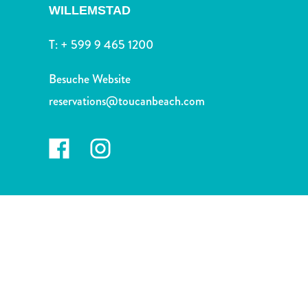
Nachtleben
WILLEMSTAD
und
Unterhaltung
T:
+ 599 9 465 1200
Natur
und
Besuche Website
Parks
reservations@toucanbeach.com
Sehenswürdigkeiten
und
Wahrzeichen
Spa
und
Wellness
Sport
und
Golf
Strände
Tauch-
und