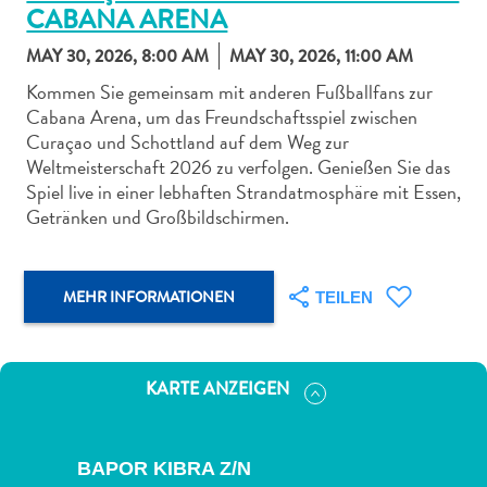
CABANA ARENA
MAY 30, 2026, 8:00 AM
MAY 30, 2026, 11:00 AM
Kommen Sie gemeinsam mit anderen Fußballfans zur
Cabana Arena, um das Freundschaftsspiel zwischen
Curaçao und Schottland auf dem Weg zur
Abenteuer
Weltmeisterschaft 2026 zu verfolgen. Genießen Sie das
zu
Spiel live in einer lebhaften Strandatmosphäre mit Essen,
Land
Getränken und Großbildschirmen.
andere
Einkaufsviertel
Essen
MEHR INFORMATIONEN
TEILEN
und
trinken
Kunst
und
KARTE ANZEIGEN
Kultur
Mietwagen
Museen
BAPOR KIBRA Z/N