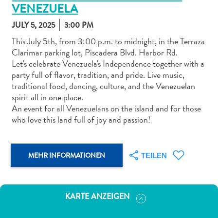
VENEZUELA
JULY 5, 2025
3:00 PM
This July 5th, from 3:00 p.m. to midnight, in the Terraza
Clarimar parking lot, Piscadera Blvd. Harbor Rd.
Let's celebrate Venezuela's Independence together with a
Abenteuer
party full of flavor, tradition, and pride. Live music,
zu
traditional food, dancing, culture, and the Venezuelan
Land
spirit all in one place.
andere
An event for all Venezuelans on the island and for those
Einkaufsviertel
who love this land full of joy and passion!
Essen
und
trinken
MEHR INFORMATIONEN
TEILEN
Kunst
und
Kultur
KARTE ANZEIGEN
Mietwagen
Museen