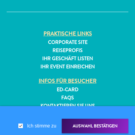
✕
PRAKTISCHE LINKS
CORPORATE SITE
REISEPROFIS
All-
IHR GESCHÄFT LISTEN
inclusive
IHR EVENT EINREICHEN
Apartments
INFOS FÜR BESUCHER
Ferienhäuser
Hotels
ED-CARD
und
FAQS
Resorts
KONTAKTIEREN SIE UNS
Planen
EVENTS
Sie
ONLINE-BROSCHÜRE
Ihren
AUSWAHL BESTÄTIGEN
Ich stimme zu
Besuch