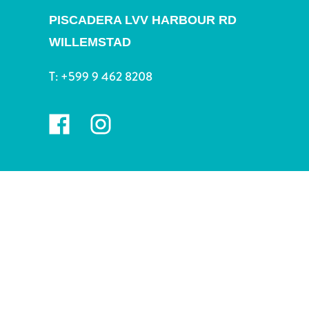
Nachtleben
PISCADERA LVV HARBOUR RD
und
Unterhaltung
WILLEMSTAD
Natur
und
T:
+599 9 462 8208
Parks
Sehenswürdigkeiten
und
Wahrzeichen
Spa
und
Wellness
Sport
und
Golf
Strände
Tauch-
und