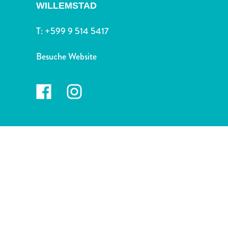
Nachtleben
WILLEMSTAD
und
Unterhaltung
T:
+599 9 514 5417
Natur
und
Besuche Website
Parks
Sehenswürdigkeiten
und
Wahrzeichen
Spa
und
Wellness
Sport
und
Golf
Strände
Tauch-
und