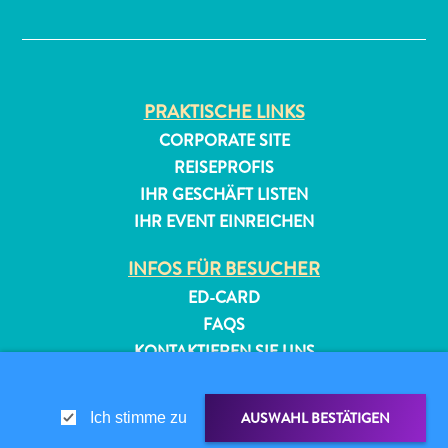
✕
PRAKTISCHE LINKS
CORPORATE SITE
REISEPROFIS
All-
IHR GESCHÄFT LISTEN
inclusive
IHR EVENT EINREICHEN
Apartments
INFOS FÜR BESUCHER
Ferienhäuser
Hotels
ED-CARD
und
FAQS
Resorts
KONTAKTIEREN SIE UNS
Planen
EVENTS
Sie
ONLINE-BROSCHÜRE
Ihren
AUSWAHL BESTÄTIGEN
Ich stimme zu
Besuch