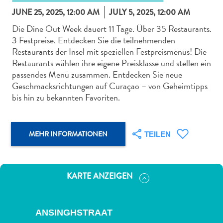
JUNE 25, 2025, 12:00 AM
JULY 5, 2025, 12:00 AM
Die Dine Out Week dauert 11 Tage. Über 35 Restaurants.
3 Festpreise. Entdecken Sie die teilnehmenden
Restaurants der Insel mit speziellen Festpreismenüs! Die
Restaurants wählen ihre eigene Preisklasse und stellen ein
Abenteuer
passendes Menü zusammen. Entdecken Sie neue
zu
Geschmacksrichtungen auf Curaçao – von Geheimtipps
Land
bis hin zu bekannten Favoriten.
andere
Einkaufsviertel
Essen
MEHR INFORMATIONEN
TEILEN
und
trinken
Kunst
KARTE ANZEIGEN
und
Kultur
Mietwagen
ANSINGHSTRAAT
Museen