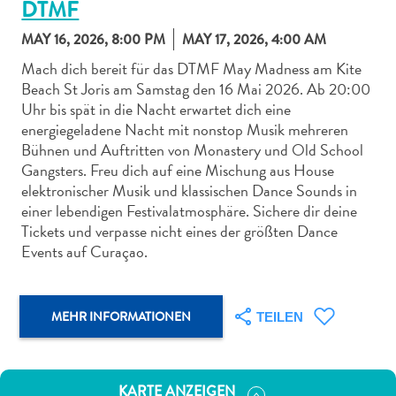
DTMF
MAY 16, 2026, 8:00 PM
MAY 17, 2026, 4:00 AM
Mach dich bereit für das DTMF May Madness am Kite
Beach St Joris am Samstag den 16 Mai 2026. Ab 20:00
Uhr bis spät in die Nacht erwartet dich eine
Abenteuer
energiegeladene Nacht mit nonstop Musik mehreren
zu
Bühnen und Auftritten von Monastery und Old School
Land
Gangsters. Freu dich auf eine Mischung aus House
andere
elektronischer Musik und klassischen Dance Sounds in
Einkaufsviertel
einer lebendigen Festivalatmosphäre. Sichere dir deine
Essen
Tickets und verpasse nicht eines der größten Dance
und
Events auf Curaçao.
trinken
Kunst
und
MEHR INFORMATIONEN
TEILEN
Kultur
Mietwagen
Museen
KARTE ANZEIGEN