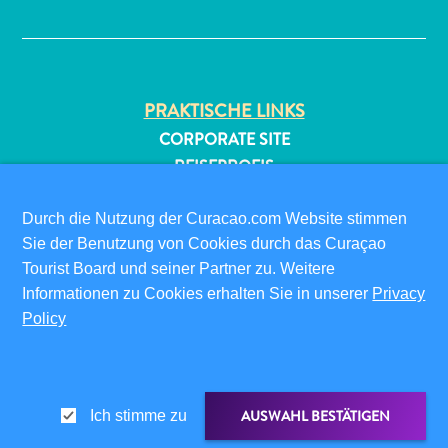
✕
PRAKTISCHE LINKS
CORPORATE SITE
REISEPROFIS
All-
IHR GESCHÄFT LISTEN
inclusive
IHR EVENT EINREICHEN
Durch die Nutzung der Curacao.com Website stimmen
Apartments
Sie der Benutzung von Cookies durch das Curaçao
INFOS FÜR BESUCHER
Ferienhäuser
Tourist Board und seiner Partner zu. Weitere
Hotels
ED-CARD
Informationen zu Cookies erhalten Sie in unserer
Privacy
und
Policy
FAQS
Resorts
KONTAKTIEREN SIE UNS
Planen
EVENTS
Sie
ONLINE-BROSCHÜRE
Ihren
AUSWAHL BESTÄTIGEN
Ich stimme zu
Besuch