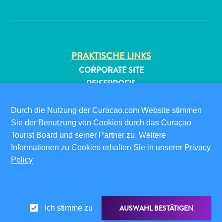
✕
PRAKTISCHE LINKS
CORPORATE SITE
REISEPROFIS
All-
IHR GESCHÄFT LISTEN
inclusive
IHR EVENT EINREICHEN
Durch die Nutzung der Curacao.com Website stimmen
Apartments
Sie der Benutzung von Cookies durch das Curaçao
Ferienhäuser
INFOS FÜR BESUCHER
Tourist Board und seiner Partner zu. Weitere
Hotels
ED-CARD
Informationen zu Cookies erhalten Sie in unserer
Privacy
und
Policy
FAQS
Resorts
KONTAKTIEREN SIE UNS
Planen
EVENTS
Sie
ONLINE-BROSCHÜRE
Ihren
AUSWAHL BESTÄTIGEN
Ich stimme zu
Besuch