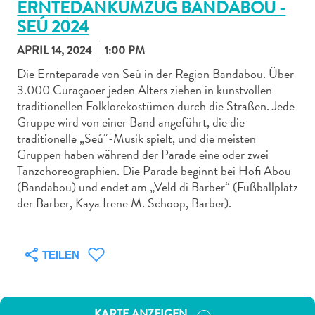
ERNTEDANKUMZUG BANDABOU -
SEÚ 2024
APRIL 14, 2024
1:00 PM
Die Ernteparade von Seú in der Region Bandabou. Über
3.000 Curaçaoer jeden Alters ziehen in kunstvollen
Abenteuer
traditionellen Folklorekostümen durch die Straßen. Jede
zu
Gruppe wird von einer Band angeführt, die die
Land
traditionelle „Seú“-Musik spielt, und die meisten
andere
Gruppen haben während der Parade eine oder zwei
Einkaufsviertel
Tanzchoreographien. Die Parade beginnt bei Hofi Abou
Essen
(Bandabou) und endet am „Veld di Barber“ (Fußballplatz
und
der Barber, Kaya Irene M. Schoop, Barber).
trinken
Kunst
und
TEILEN
Kultur
Mietwagen
Museen
KARTE ANZEIGEN