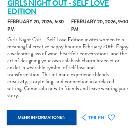
GIRLS NIGHT OUT - SELF LOVE
EDITION
FEBRUARY 20, 2026, 6:30
FEBRUARY 20, 2026, 9:00
PM
PM
Girls Night Out – Self Love Edition invites women to a
Abenteuer
meaningful creative happy hour on February 20th. Enjoy
zu
a welcome glass of wine, heartfelt conversations, and the
Land
art of designing your own calabash charm bracelet or
andere
anklet, a wearable symbol of self love and
Einkaufsviertel
transformation. This intimate experience blends
Essen
creativity, storytelling, and connection in a relaxed
und
setting. Come solo or with friends and leave wearing your
trinken
story.
Kunst
und
Kultur
MEHR INFORMATIONEN
TEILEN
Mietwagen
Museen