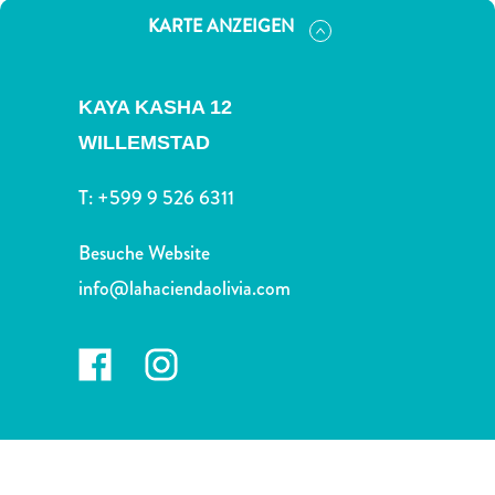
Nachtleben
KARTE ANZEIGEN
und
Unterhaltung
Natur
KAYA KASHA 12
und
WILLEMSTAD
Parks
Sehenswürdigkeiten
T:
+599 9 526 6311
und
Wahrzeichen
Besuche Website
Spa
und
info@lahaciendaolivia.com
Wellness
Sport
und
Golf
Strände
Tauch-
und