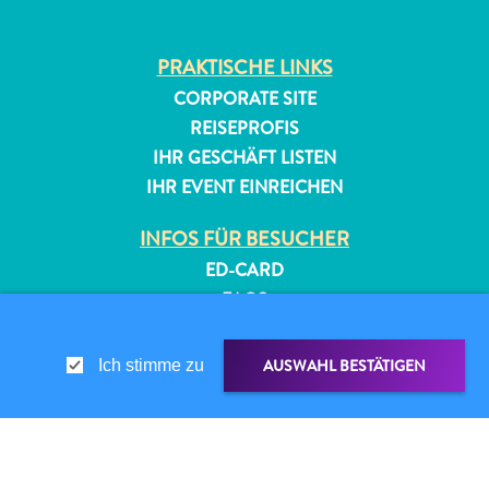
PRAKTISCHE LINKS
CORPORATE SITE
REISEPROFIS
IHR GESCHÄFT LISTEN
IHR EVENT EINREICHEN
All-
inclusive
INFOS FÜR BESUCHER
Apartments
ED-CARD
Ferienhäuser
FAQS
Hotels
KONTAKTIEREN SIE UNS
und
EVENTS
AUSWAHL BESTÄTIGEN
Ich stimme zu
Resorts
ONLINE-BROSCHÜRE
Planen
Sie
ÜBER DIESE WEBSITE
Ihren
DATENSCHUTZRICHTLINIE
TEILEN ÜBER
LINK TEILEN
Besuch