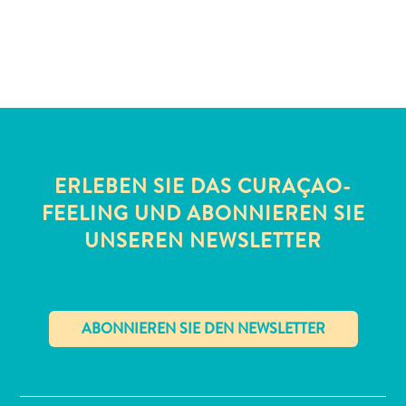
Schnorchelplätze
Tauchoperatoren
Taxidienste
Touren
Wasseraktivitäten
Unterkunft
ERLEBEN SIE DAS CURAÇAO-
FEELING UND ABONNIEREN SIE
UNSEREN NEWSLETTER
✕