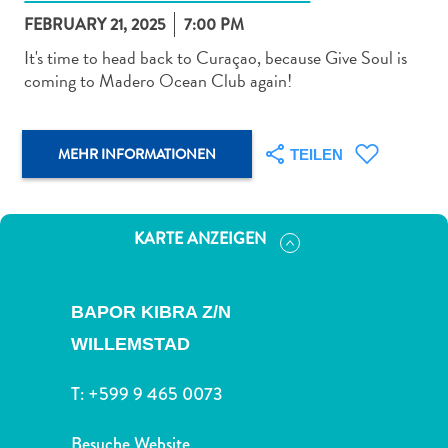
FEBRUARY 21, 2025
7:00 PM
It's time to head back to Curaçao, because Give Soul is
coming to Madero Ocean Club again!
Abenteuer
MEHR INFORMATIONEN
zu
TEILEN
Land
andere
Einkaufsviertel
KARTE ANZEIGEN
Essen
und
trinken
BAPOR KIBRA Z/N
Kunst
WILLEMSTAD
und
Kultur
T:
+599 9 465 0073
Mietwagen
Museen
Besuche Website