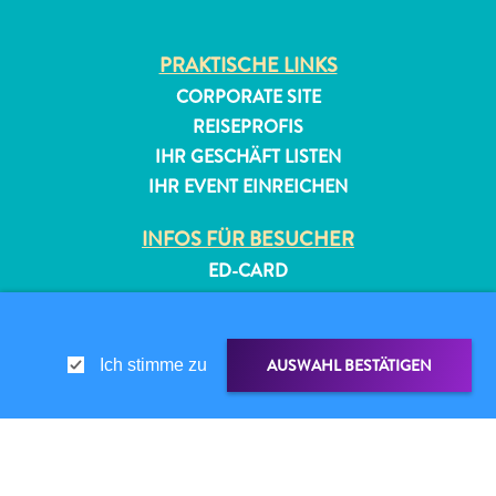
PRAKTISCHE LINKS
CORPORATE SITE
REISEPROFIS
IHR GESCHÄFT LISTEN
IHR EVENT EINREICHEN
All-
INFOS FÜR BESUCHER
inclusive
Apartments
ED-CARD
Ferienhäuser
FAQS
Hotels
KONTAKTIEREN SIE UNS
und
EVENTS
AUSWAHL BESTÄTIGEN
Ich stimme zu
Resorts
ONLINE-BROSCHÜRE
Planen
Sie
ÜBER DIESE WEBSITE
Ihren
DATENSCHUTZRICHTLINIE
TEILEN ÜBER
LINK TEILEN
Besuch