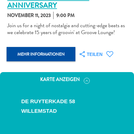
ANNIVERSARY
NOVEMBER 11, 2023
9:00 PM
Join us for a night of nostalgia and cutting-edge beats as
we celebrate 15 years of groovin' at Groove Lounge!
Abenteuer
zu
Land
MEHR INFORMATIONEN
TEILEN
andere
Einkaufsviertel
Essen
KARTE ANZEIGEN
und
trinken
Kunst
DE RUYTERKADE 58
und
WILLEMSTAD
Kultur
Mietwagen
Museen