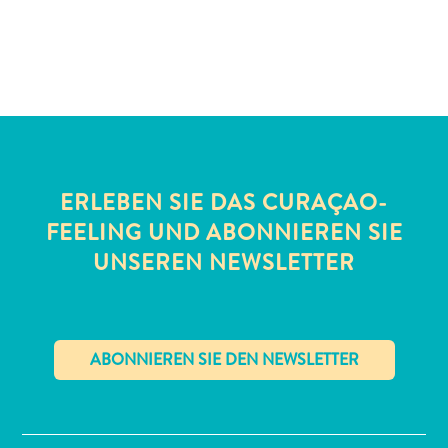
Schnorchelplätze
Tauchoperatoren
Taxidienste
Touren
Wasseraktivitäten
Unterkunft
ERLEBEN SIE DAS CURAÇAO-
FEELING UND ABONNIEREN SIE
UNSEREN NEWSLETTER
✕