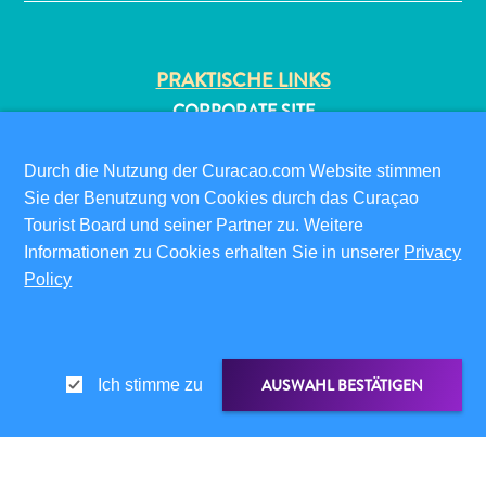
PRAKTISCHE LINKS
CORPORATE SITE
REISEPROFIS
IHR GESCHÄFT LISTEN
Durch die Nutzung der Curacao.com Website stimmen
IHR EVENT EINREICHEN
Sie der Benutzung von Cookies durch das Curaçao
All-
Tourist Board und seiner Partner zu. Weitere
inclusive
INFOS FÜR BESUCHER
Informationen zu Cookies erhalten Sie in unserer
Privacy
Apartments
ED-CARD
Policy
Ferienhäuser
FAQS
Hotels
KONTAKTIEREN SIE UNS
und
EVENTS
Resorts
AUSWAHL BESTÄTIGEN
Ich stimme zu
Planen
ONLINE-BROSCHÜRE
Sie
ÜBER DIESE WEBSITE
Ihren
Besuch
DATENSCHUTZRICHTLINIE