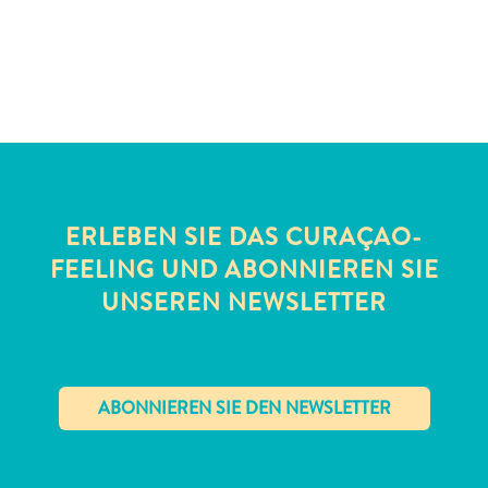
Schnorchelplätze
Tauchoperatoren
Taxidienste
Touren
Wasseraktivitäten
Unterkunft
ERLEBEN SIE DAS CURAÇAO-
FEELING UND ABONNIEREN SIE
UNSEREN NEWSLETTER
✕