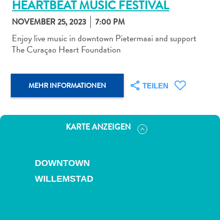
HEARTBEAT MUSIC FESTIVAL
NOVEMBER 25, 2023
7:00 PM
Enjoy live music in downtown Pietermaai and support
The Curaçao Heart Foundation
Abenteuer
zu
MEHR INFORMATIONEN
TEILEN
Land
andere
Einkaufsviertel
Essen
KARTE ANZEIGEN
und
trinken
Kunst
DOWNTOWN
und
WILLEMSTAD
Kultur
Mietwagen
Museen