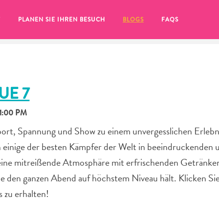
T
PLANEN SIE IHREN BESUCH
BLOGS
FAQS
UE 7
11:00 PM
port, Spannung und Show zu einem unvergesslichen Erlebn
uch einige der besten Kämpfer der Welt in beeindruckenden 
eine mitreißende Atmosphäre mit erfrischenden Getränke
ie den ganzen Abend auf höchstem Niveau hält. Klicken Sie
 zu erhalten!
Sie auf das