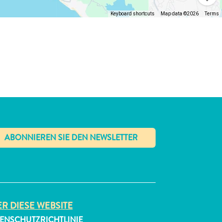
Keyboard shortcuts
Map data ©2026
Terms
✕
R DIESE WEBSITE
ENSCHUTZRICHTLINIE