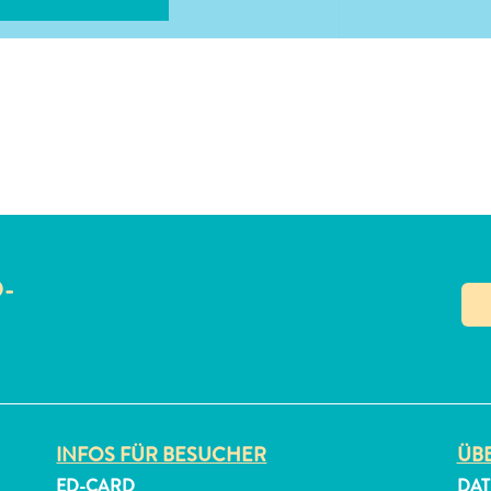
O-
N
INFOS FÜR BESUCHER
ÜBE
ED-CARD
DAT