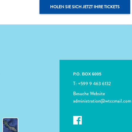
HOLEN SIE SICH JETZT IHRE TICKETS
P.O. BOX 6005
T:
+599 9 463 6132
Besuche Website
administration@wtccmail.com