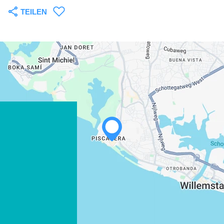
TEILEN
WHATSAPP
FACEBOOK
X
LINK KOPIEREN
E-MAIL
LINK KOPIEREN