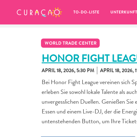
MEINE FAVORITEN
TO-DO-LISTE
UNTERKUNF
WORLD TRADE CENTER
HONOR FIGHT LEAG
APRIL 18, 2026, 5:30 PM
APRIL 18, 2026, 
Es schaut so aus, als ob Sie noch 
Bei Honor Fight League vereinen sich S
keine Lieblingsorte in Curaçao 
gespeichert haben.
erleben Sie sowohl lokale Talente als a
unvergesslichen Duellen. Genießen Sie 
Essen und einem Live-DJ, der die Energ
untenstehenden Button, um Ihre Tickets
Wenn Sie etwas für später speichern möchten, klicken 