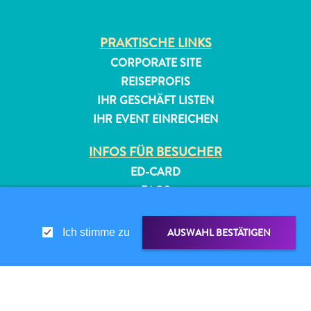
PRAKTISCHE LINKS
CORPORATE SITE
REISEPROFIS
IHR GESCHÄFT LISTEN
IHR EVENT EINREICHEN
All-
inclusive
INFOS FÜR BESUCHER
Apartments
ED-CARD
Ferienhäuser
FAQS
Hotels
KONTAKTIEREN SIE UNS
und
EVENTS
AUSWAHL BESTÄTIGEN
Ich stimme zu
Resorts
ONLINE-BROSCHÜRE
Planen
Sie
ÜBER DIESE WEBSITE
Ihren
DATENSCHUTZRICHTLINIE
TEILEN ÜBER
LINK TEILEN
Besuch