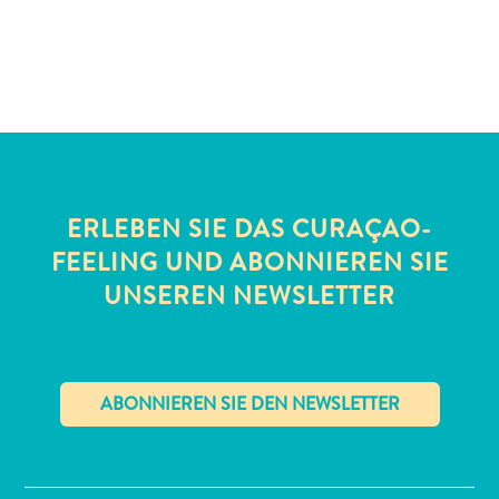
Schnorchelplätze
Tauchoperatoren
Taxidienste
Touren
Wasseraktivitäten
Unterkunft
ERLEBEN SIE DAS CURAÇAO-
FEELING UND ABONNIEREN SIE
UNSEREN NEWSLETTER
✕