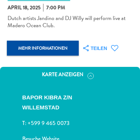
APRIL 18, 2025
7:00 PM
Dutch artists Jandino and DJ Willy will perform live at
Madero Ocean Club.
Abenteuer
MEHR INFORMATIONEN
zu
TEILEN
Land
andere
Einkaufsviertel
KARTE ANZEIGEN
Essen
und
trinken
BAPOR KIBRA Z/N
Kunst
WILLEMSTAD
und
Kultur
T:
+599 9 465 0073
Mietwagen
Museen
Besuche Website